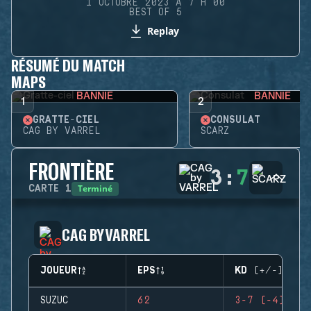
1 OCTOBRE 2023 À 7 H 00
BEST OF 5
Replay
RÉSUMÉ DU MATCH
MAPS
BANNIE
BANNIE
1
2
GRATTE-CIEL
CONSULAT
CAG BY VARREL
SCARZ
FRONTIÈRE
3
:
7
Terminé
CARTE
1
CAG BY VARREL
JOUEUR
EPS
KD (+/-)
SUZUC
62
3-7 (-4)