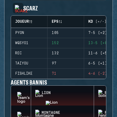
SCARZ
JOUEUR
EPS
KD (+/-)
PYON
105
7-5 (+2)
WQSYO1
152
13-5 (+8)
REC
132
11-6 (+5)
TAIYOU
97
6-5 (+1)
FISHLIKE
71
4-6 (-2)
AGENTS BANNIS
LION
SOLIS
MONTAGNE
FENRI