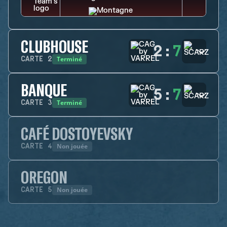
CLUBHOUSE
2
:
7
Terminé
CARTE
2
BANQUE
5
:
7
Terminé
CARTE
3
CAFÉ DOSTOYEVSKY
Non jouée
CARTE
4
OREGON
Non jouée
CARTE
5