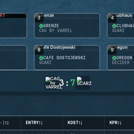
RT
3
4
GRENZE
CLUBHA
CAG BY VARREL
SCARZ
8
9
CAFÉ DOSTOJEWSKI
OREGON
SCARZ
DECIDER
3
:
7
-)
ENTRY
KOST
KPR