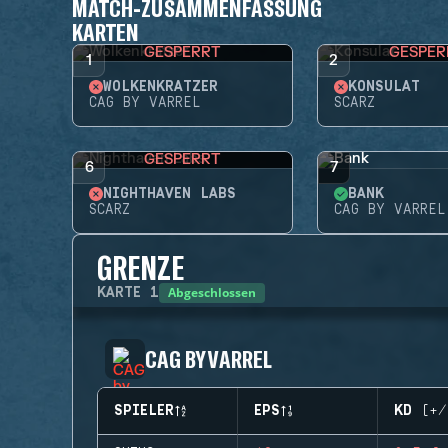
MATCH-ZUSAMMENFASSUNG
KARTEN
GESPERRT
GESPER
1
2
WOLKENKRATZER
KONSULAT
CAG BY VARREL
SCARZ
GESPERRT
6
7
NIGHTHAVEN LABS
BANK
SCARZ
CAG BY VARREL
GRENZE
Abgeschlossen
KARTE
1
CAG BY VARREL
SPIELER
EPS
KD (+/