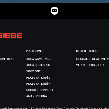
PLATTFORMEN
R6-ESPORT-REGELN
MONTRÉAL
XBOX GAME PASS
GLOBALES REGELWER
XBOX SERIES X|S
VERHALTENSKODEX
XBOX ONE
PLAYSTATION®5
PLAYSTATION®4
UBISOFT CONNECT
AMAZON LUNA
soft Entertainment. All Rights Reserved. Tom Clancy’s, Rainbow Six, the Soldier 