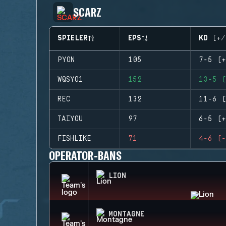
SCARZ
SPIELER
EPS
KD (+/
PYON
105
7-5 (+
WQSYO1
152
13-5 (
REC
132
11-6 (
TAIYOU
97
6-5 (+
FISHLIKE
71
4-6 (-
OPERATOR-BANS
LION
MONTAGNE