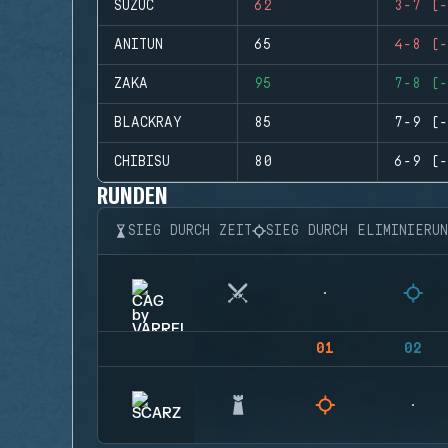
SUZUC
62
3-7 (-
ANITUN
65
4-8 (-
ZAKA
95
7-8 (-
BLACKRAY
85
7-9 (-
CHIBISU
80
6-9 (-
RUNDEN
SIEG DURCH ZEIT
SIEG DURCH ELIMINIERU
01
02