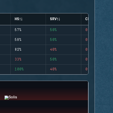
HS
SRV
CLUTCHES
57%
50%
0
58%
50%
0
82%
40%
0
33%
50%
0
100%
40%
0