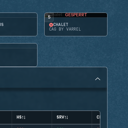
GESPERRT
5
US
CHALET
CAG BY VARREL
HS
SRV
CLUTCHES