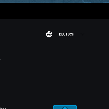
DEUTSCH
K
Icon,