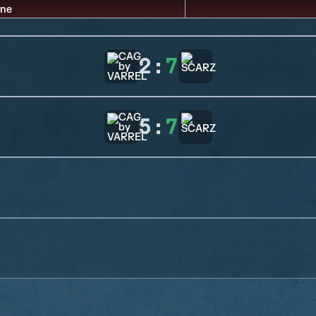
2
:
7
5
:
7