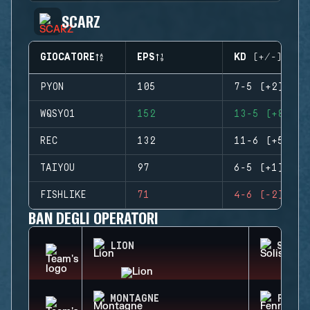
SCARZ
GIOCATORE
EPS
KD (+/-)
PYON
105
7-5 (+2)
WQSYO1
152
13-5 (+8)
REC
132
11-6 (+5)
TAIYOU
97
6-5 (+1)
FISHLIKE
71
4-6 (-2)
BAN DEGLI OPERATORI
LION
SOLIS
MONTAGNE
FENRI