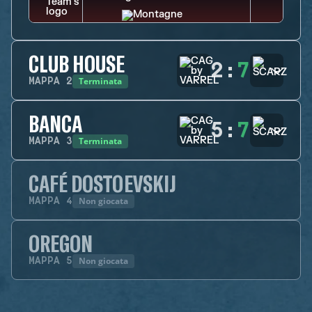
CLUB HOUSE
2
:
7
Terminata
MAPPA
2
BANCA
5
:
7
Terminata
MAPPA
3
CAFÉ DOSTOEVSKIJ
Non giocata
MAPPA
4
OREGON
Non giocata
MAPPA
5