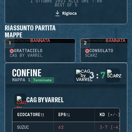
1 OTTOBRE 2023 ALLE ORE 7:00
BEST OF 5
Rigioca
RIASSUNTO PARTITA
MAPPE
BANNATA
BANNATA
1
2
GRATTACIELO
CONSOLATO
CAG BY VARREL
SCARZ
CONFINE
3
:
7
Terminata
MAPPA
1
CAG BY VARREL
GIOCATORE
EPS
KD (+/-)
SUZUC
62
3-7 (-4)