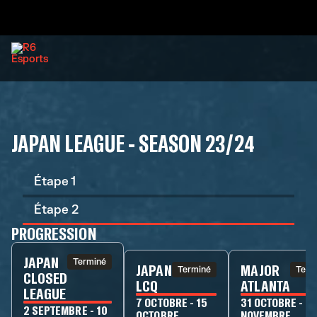
JAPAN LEAGUE - SEASON 23/24
Étape 1
Étape 2
PROGRESSION
JAPAN
Terminé
JAPAN
MAJOR
Terminé
Term
CLOSED
LCQ
ATLANTA
LEAGUE
7 OCTOBRE - 15
31 OCTOBRE - 12
2 SEPTEMBRE - 10
OCTOBRE
NOVEMBRE