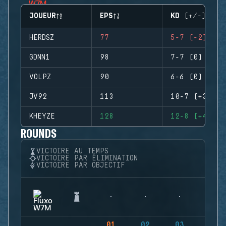
JOUEUR
EPS
KD (+/-)
HERDSZ
77
5-7 (-2)
GDNN1
98
7-7 (0)
VOLPZ
90
6-6 (0)
JV92
113
10-7 (+3)
KHEYZE
128
12-8 (+4)
ROUNDS
VICTOIRE AU TEMPS
VICTOIRE PAR ÉLIMINATION
VICTOIRE PAR OBJECTIF
01
02
03
04