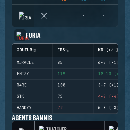
FURIA
JOUEUR
EPS
KD (+/-)
MIRACLE
85
6-7 (-1)
FNTZY
119
12-10 (+2)
R4RE
100
8-7 (+1)
STK
75
4-8 (-4)
HANDYY
72
5-8 (-3)
AGENTS BANNIS
THATCHER
AZAMI