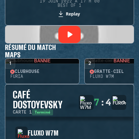
19 JUIN 2022 À 17 H 00
BEST OF 1
Replay
RÉSUMÉ DU MATCH
MAPS
BANNIE
BANNIE
1
2
CLUBHOUSE
GRATTE-CIEL
FURIA
FLUXO W7M
CAFÉ
7
:
4
DOSTOYEVSKY
Terminé
CARTE
1
FLUXO W7M