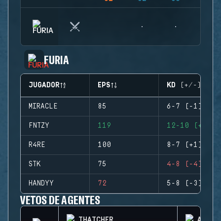
FURIA
JUGADOR
EPS
KD (+/-)
MIRACLE
85
6-7 (-1)
FNTZY
119
12-10 (+2)
R4RE
100
8-7 (+1)
STK
75
4-8 (-4)
HANDYY
72
5-8 (-3)
VETOS DE AGENTES
THATCHER
AZAMI