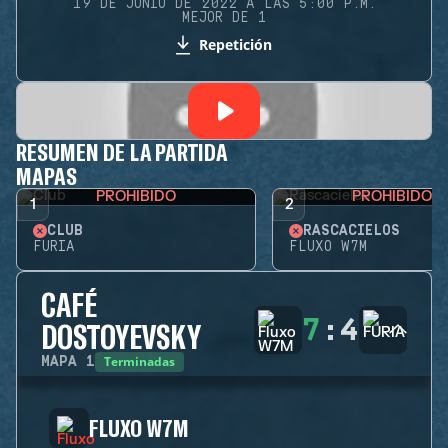
19 DE JUNIO DE 2022 A LAS 5:00 P.M.
MEJOR DE 1
Repetición
RESUMEN DE LA PARTIDA
MAPAS
PROHIBIDO
PROHIBIDO
1
2
CLUB
RASCACIELOS
FURIA
FLUXO W7M
CAFÉ
7
:
4
DOSTOYEVSKY
Terminadas
MAPA
1
FLUXO W7M