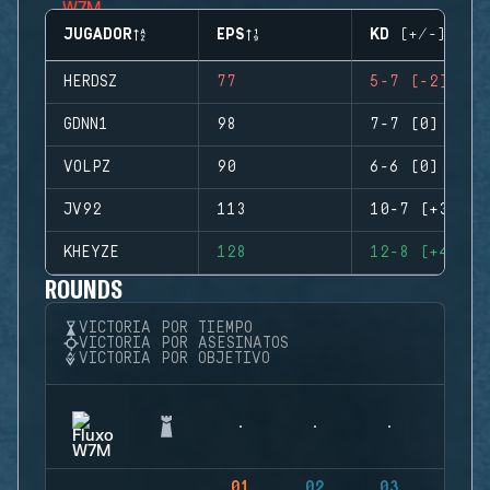
JUGADOR
EPS
KD (+/-)
HERDSZ
77
5-7 (-2)
GDNN1
98
7-7 (0)
VOLPZ
90
6-6 (0)
JV92
113
10-7 (+3)
KHEYZE
128
12-8 (+4)
ROUNDS
VICTORIA POR TIEMPO
VICTORIA POR ASESINATOS
VICTORIA POR OBJETIVO
01
02
03
04