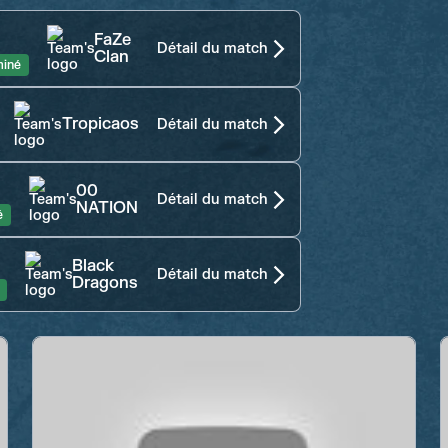
FaZe
Détail du match
Clan
miné
Tropicaos
Détail du match
00
Détail du match
NATION
é
Black
Détail du match
Dragons