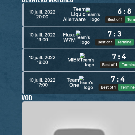
Team
6
:
8
10 juill. 2022
Liquid
20:00
Alienware
Best of 1
Ter
7
:
3
Fluxo
10 juill. 2022
W7M
19:00
Best of 1
Terminé
7
:
4
10 juill. 2022
MIBR
18:00
Best of 1
Termin
7
:
4
Team
10 juill. 2022
One
17:00
Best of 1
Terminé
VOD