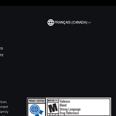
FRANÇAIS (CANADA)
ES
TE
Icon,
inment
Family