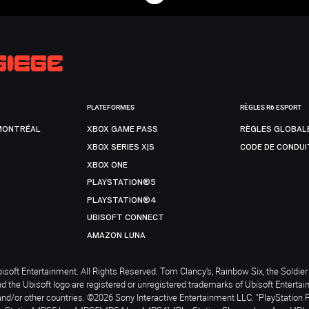
PLATEFORMES
RÈGLES R6 ESPORT
MONTRÉAL
XBOX GAME PASS
RÈGLES GLOBAL
XBOX SERIES X|S
CODE DE CONDUI
XBOX ONE
PLAYSTATION®5
PLAYSTATION®4
UBISOFT CONNECT
AMAZON LUNA
soft Entertainment. All Rights Reserved. Tom Clancy’s, Rainbow Six, the Soldier 
nd the Ubisoft logo are registered or unregistered trademarks of Ubisoft Enterta
and/or other countries. ©2026 Sony Interactive Entertainment LLC. "PlayStation 