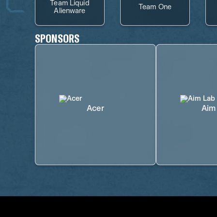
Team Liquid
Team One
Alienware
SPONSORS
Acer
Aim