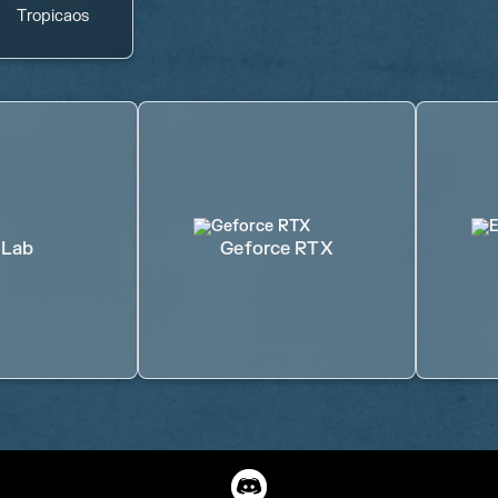
Tropicaos
 Lab
Geforce RTX