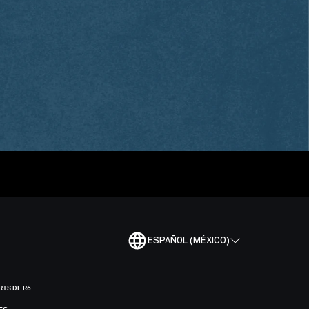
ESPAÑOL (MÉXICO)
RTS DE R6