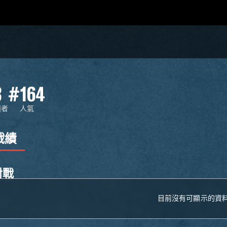
3
#164
隨者
人氣
戰績
對戰
目前沒有可顯示的資