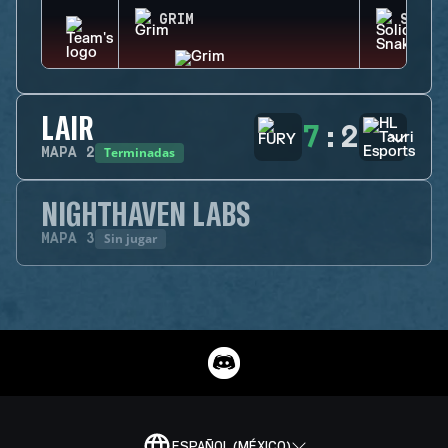
GRIM
SOLID
LAIR
7
:
2
Terminadas
MAPA
2
NIGHTHAVEN LABS
Sin jugar
MAPA
3
ESPAÑOL (MÉXICO)