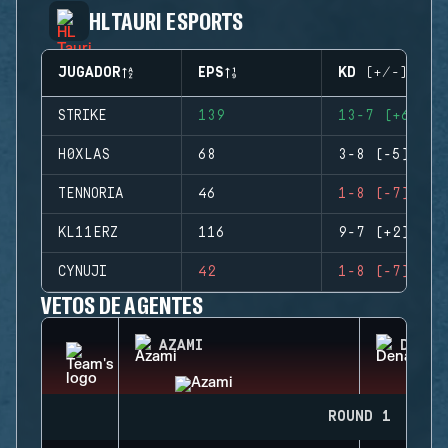
HL TAURI ESPORTS
JUGADOR
EPS
KD (+/-)
STRIKE
139
13-7 (+6)
H0XLAS
68
3-8 (-5)
TENNORIA
46
1-8 (-7)
KL11ERZ
116
9-7 (+2)
CYNUJI
42
1-8 (-7)
VETOS DE AGENTES
AZAMI
DENAR
ROUND 1