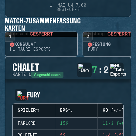
1. MAI UM 7:00
BEST-OF-3
MATCH-ZUSAMMENFASSUNG
KARTEN
GESPERRT
GESPERRT
1
2
KONSULAT
FESTUNG
HL TAURI ESPORTS
FURY
CHALET
7
:
2
Abgeschlossen
KARTE
1
FURY
SPIELER
EPS
KD (+/-)
FARLORD
159
11-3 (+8)
ROLDINII
52
1-6 (-5)