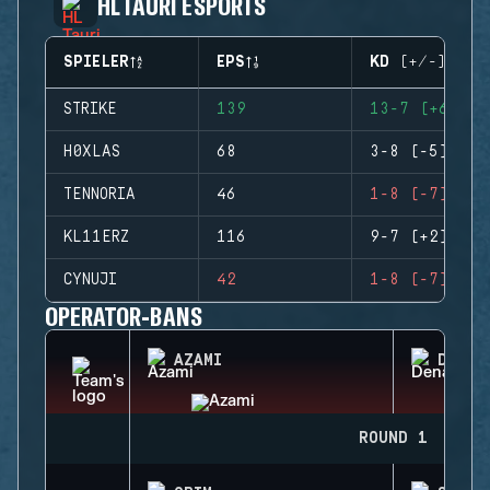
HL TAURI ESPORTS
SPIELER
EPS
KD (+/-)
STRIKE
139
13-7 (+6)
H0XLAS
68
3-8 (-5)
TENNORIA
46
1-8 (-7)
KL11ERZ
116
9-7 (+2)
CYNUJI
42
1-8 (-7)
OPERATOR-BANS
AZAMI
DENAR
ROUND 1