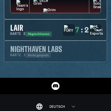
GRIM
SOLID
LAIR
7
:
2
Abgeschlossen
KARTE
2
NIGHTHAVEN LABS
Nicht gespielt
KARTE
3
DEUTSCH