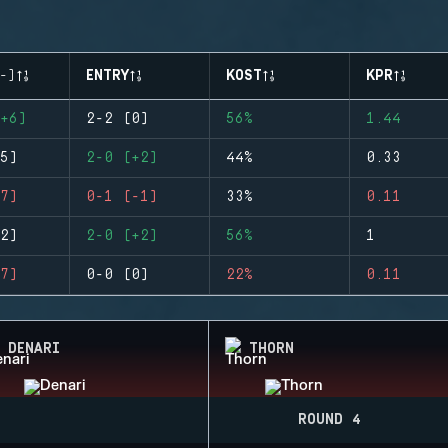
-)
ENTRY
KOST
KPR
+6)
2-2 (0)
56%
1.44
5)
2-0 (+2)
44%
0.33
7)
0-1 (-1)
33%
0.11
2)
2-0 (+2)
56%
1
7)
0-0 (0)
22%
0.11
DENARI
THORN
ROUND 4