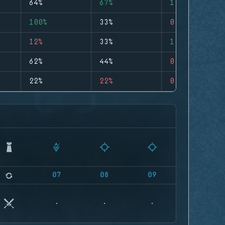
64%
67%
1
100%
33%
0
12%
33%
1
62%
44%
0
22%
22%
0
07
08
09