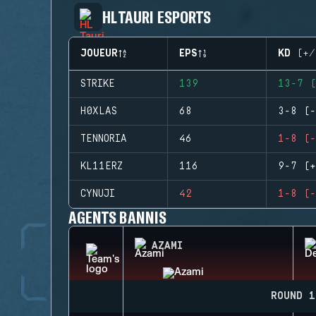
HL TAURI ESPORTS
JOUEUR
EPS
KD (+/
STRIKE
139
13-7 (
H0XLAS
68
3-8 (-
TENNORIA
46
1-8 (-
KL11ERZ
116
9-7 (+
CYNUJI
42
1-8 (-
AGENTS BANNIS
AZAMI
ROUND 1