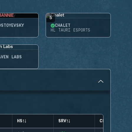
BANNIE
5
OSTOYEVSKY
CHALET
HL TAURI ESPORTS
AVEN LABS
HS
SRV
CLUTCHES