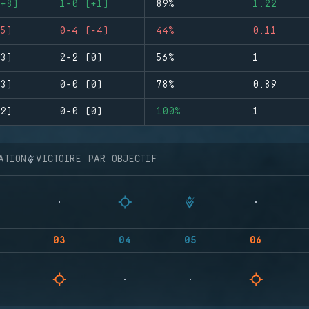
+8)
1-0 (+1)
89%
1.22
5)
0-4 (-4)
44%
0.11
3)
2-2 (0)
56%
1
3)
0-0 (0)
78%
0.89
2)
0-0 (0)
100%
1
ATION
VICTOIRE PAR OBJECTIF
03
04
05
06