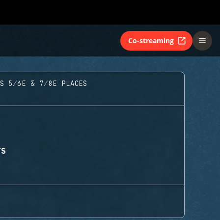
Co-streaming
AS 5/6E & 7/8E PLACES
TS