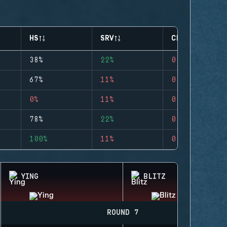
HS
SRV
CLUTCHES
38%
22%
0
67%
11%
0
0%
11%
0
78%
22%
0
100%
11%
0
YING
BLITZ
ROUND 7