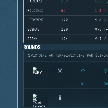
FARLORD
159
11-3 (
ROLDINII
52
1-6 (-
LEBYRINTH
122
9-6 (+
ZOSHAV
120
8-5 (+
DARKK
126
9-7 (+
ROUNDS
VICTOIRE AU TEMPS
VICTOIRE PAR ÉLIMIN
01
02