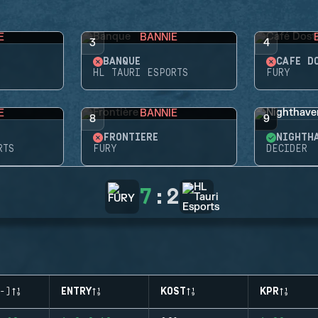
E
BANNIE
3
4
BANQUE
CAFÉ D
HL TAURI ESPORTS
FURY
E
BANNIE
8
9
FRONTIÈRE
NIGHTH
RTS
FURY
DECIDER
7
:
2
-)
ENTRY
KOST
KPR