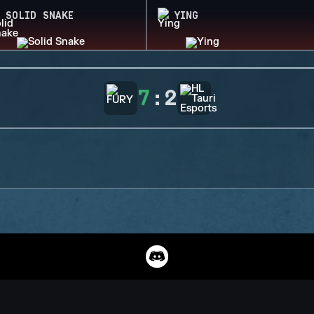
SOLID SNAKE
YING
7
:
2