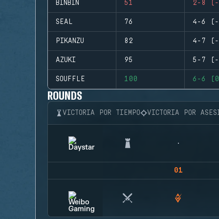
BINBIN
51
2-8 (-
SEAL
76
4-6 (-
PIKANZU
82
4-7 (-
AZUKI
95
5-7 (-
SOUFFLE
100
6-6 (0
ROUNDS
VICTORIA POR TIEMPO
VICTORIA POR ASES
01