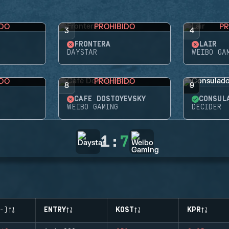
IDO
PROHIBIDO
PR
3
4
FRONTERA
LAIR
DAYSTAR
WEIBO GA
IDO
PROHIBIDO
8
9
CAFÉ DOSTOYEVSKY
CONSUL
WEIBO GAMING
DECIDER
1
:
7
-)
ENTRY
KOST
KPR