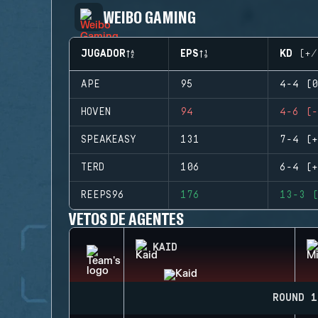
WEIBO GAMING
JUGADOR
EPS
KD (+/
APE
95
4-4 (0
HOVEN
94
4-6 (-
SPEAKEASY
131
7-4 (+
TERD
106
6-4 (+
REEPS96
176
13-3 (
VETOS DE AGENTES
KAID
ROUND 1