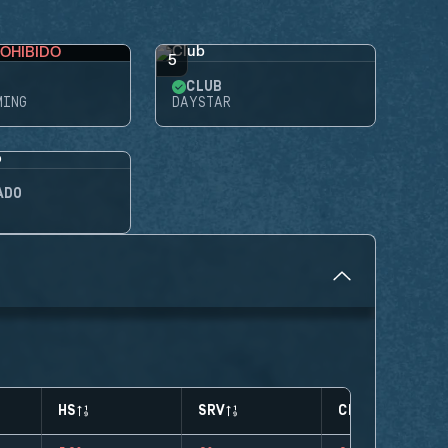
OHIBIDO
5
CLUB
MING
DAYSTAR
ADO
HS
SRV
CLUTCHES