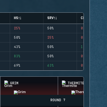
HS
SRV
CLUTCHES
25%
50%
0
50%
25%
0
43%
50%
1
83%
50%
0
69%
63%
0
GRIM
THERMITE
ROUND 7