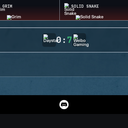
GRIM
SOLID SNAKE
0
:
7