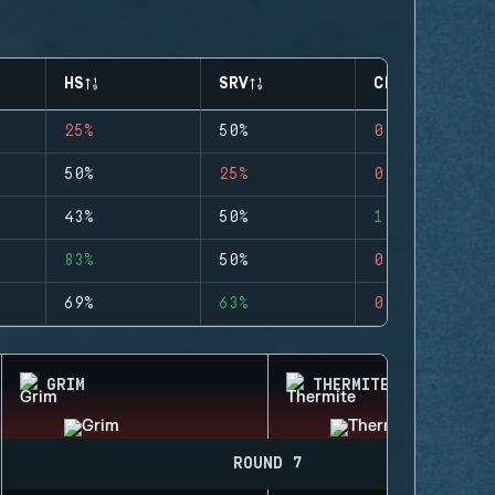
HS
SRV
CLUTCHES
25%
50%
0
50%
25%
0
43%
50%
1
83%
50%
0
69%
63%
0
GRIM
THERMITE
ROUND 7