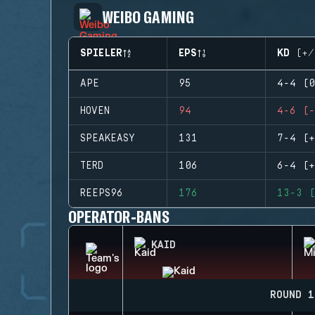
WEIBO GAMING
SPIELER
EPS
KD (+/
APE
95
4-4 (0
HOVEN
94
4-6 (-
SPEAKEASY
131
7-4 (+
TERD
106
6-4 (+
REEPS96
176
13-3 (
OPERATOR-BANS
KAID
ROUND 1