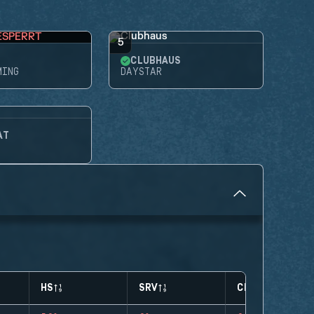
ESPERRT
5
CLUBHAUS
MING
DAYSTAR
AT
HS
SRV
CLUTCHES