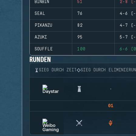
BINBIN
51
2-8 (-
SEAL
76
4-6 (-
PIKANZU
82
4-7 (-
AZUKI
95
5-7 (-
SOUFFLE
100
6-6 (0
RUNDEN
SIEG DURCH ZEIT
SIEG DURCH ELIMINIERU
01