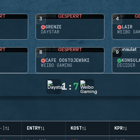
RT
GESPERRT
G
3
4
GRENZE
LAIR
DAYSTAR
WEIBO GA
RT
GESPERRT
8
9
CAFÉ DOSTOJEWSKI
KONSUL
WEIBO GAMING
DECIDER
1
:
7
-)
ENTRY
KOST
KPR