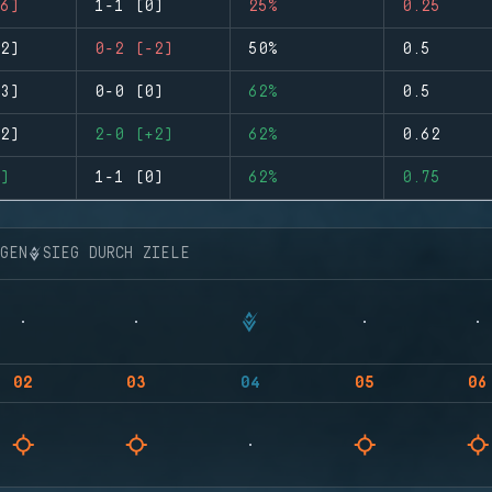
6)
1-1 (0)
25%
0.25
2)
0-2 (-2)
50%
0.5
3)
0-0 (0)
62%
0.5
2)
2-0 (+2)
62%
0.62
)
1-1 (0)
62%
0.75
NGEN
SIEG DURCH ZIELE
02
03
04
05
06