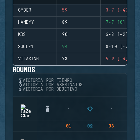
CYBER
59
3-7 (-4)
HANDYY
89
7-7 (0)
KDS
90
6-8 (-2)
SOULZ1
94
8-10 (-2)
VITAKING
73
5-9 (-4)
ROUNDS
VICTORIA POR TIEMPO
VICTORIA POR ASESINATOS
VICTORIA POR OBJETIVO
01
02
03
04