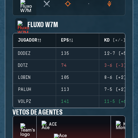
FLUXO W7M
JUGADOR
EPS
KD (+/-)
DODEZ
135
12-7 (+5)
DOTZ
74
3-6 (-3)
LOBIN
105
8-6 (+2)
PALUH
113
7-5 (+2)
VOLPZ
141
11-5 (+6)
VETOS DE AGENTES
ACE
MONTA