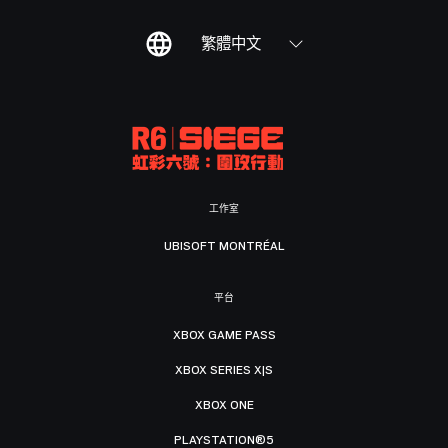
繁體中文
工作室
UBISOFT MONTRÉAL
平台
XBOX GAME PASS
XBOX SERIES X|S
XBOX ONE
PLAYSTATION®5