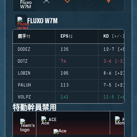
FLUXO W7M
選手
EPS
KD (+/-)
DODEZ
135
12-7 (+5)
DOTZ
74
3-6 (-3)
LOBIN
105
8-6 (+2)
PALUH
113
7-5 (+2)
VOLPZ
141
11-5 (+6)
特勤幹員禁用
ACE
MONTA