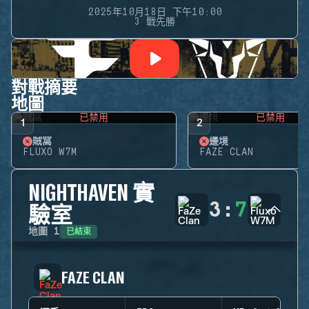
2025年10月18日 下午10:00
3 戰先勝
對戰摘要
地圖
已禁用
已禁用
1
2
賊窩
邊境
FLUXO W7M
FAZE CLAN
NIGHTHAVEN 實
3
:
7
驗室
已結束
地圖
1
FAZE CLAN