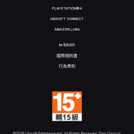
PLAYSTATION®4
UBISOFT CONNECT
AMAZON LUNA
R6 電競規則
國際規則書
行為準則
©2026 Ubisoft Entertainment. All Rights Reserved. Tom Clancy’s,