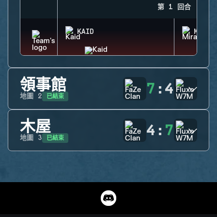
第 1 回合
KAID
MIRA
領事館
7
:
4
已結束
地圖
2
木屋
4
:
7
已結束
地圖
3