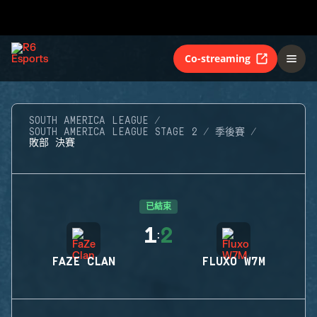
Co-streaming
SOUTH AMERICA LEAGUE
SOUTH AMERICA LEAGUE STAGE 2
季後賽
敗部 決賽
已結束
1
2
:
FAZE CLAN
FLUXO W7M