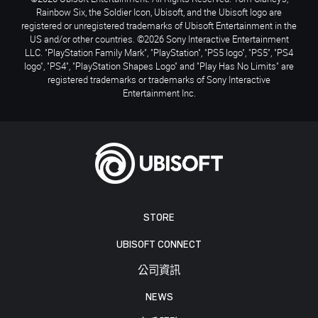
Rainbow Six, the Soldier Icon, Ubisoft, and the Ubisoft logo are
registered or unregistered trademarks of Ubisoft Entertainment in the
US and/or other countries. ©2026 Sony Interactive Entertainment
LLC. "PlayStation Family Mark", "PlayStation", "PS5 logo", "PS5", "PS4
logo", "PS4", "PlayStation Shapes Logo" and "Play Has No Limits" are
registered trademarks or trademarks of Sony Interactive
Entertainment Inc.
STORE
UBISOFT CONNECT
公司資訊
NEWS