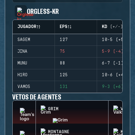
ORGLESS-KR
JUGADOR
EPS
KD (+/-)
SAGEM
127
10-5 (+5)
JINA
75
5-9 (-4)
MUNU
88
6-7 (-1)
H1RO
125
10-6 (+4)
VAMOS
131
9-3 (+6)
VETOS DE AGENTES
GRIM
VALKY
MONTAGNE
KAID