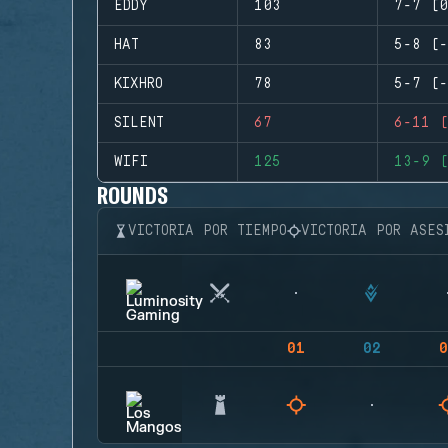
EDDY
103
7-7 (0
HAT
83
5-8 (-
KIXHRO
78
5-7 (-
SILENT
67
6-11 (
WIFI
125
13-9 (
ROUNDS
VICTORIA POR TIEMPO
VICTORIA POR ASES
01
02
0