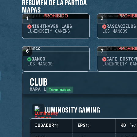
RESUMEN DE LA PARTIDA
MAPAS
PROHIBIDO
PROHIB
1
2
NIGHTHAVEN LABS
RASCACIELOS
LUMINOSITY GAMING
LOS MANGOS
PROHIB
6
7
BANCO
CAFÉ DOSTOY
LOS MANGOS
LUMINOSITY GA
CLUB
Terminadas
MAPA
1
LUMINOSITY GAMING
JUGADOR
EPS
KD (+/