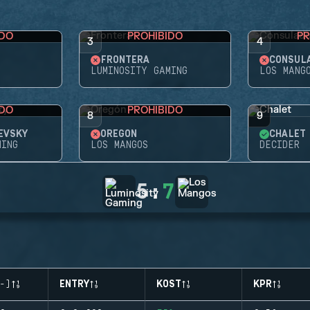
IDO
PROHIBIDO
PR
3
4
FRONTERA
CONSUL
LUMINOSITY GAMING
LOS MANG
IDO
PROHIBIDO
8
9
EVSKY
OREGÓN
CHALET
MING
LOS MANGOS
DECIDER
5
:
7
-)
ENTRY
KOST
KPR