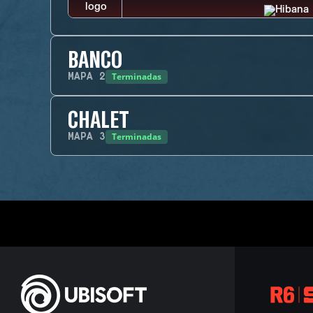
BANCO
Terminadas
MAPA
2
CHALET
Terminadas
MAPA
3