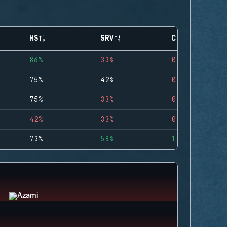
HS
SRV
CLUTCHES
86%
33%
0
75%
42%
0
75%
33%
0
42%
33%
0
73%
58%
1