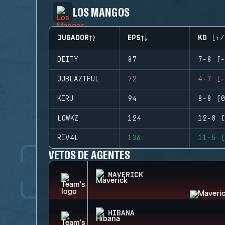
LOS MANGOS
JUGADOR
EPS
KD (+/
DEITY
87
7-8 (-
JJBLAZTFUL
72
4-7 (-
KIRU
94
8-8 (0
LOWKZ
124
12-8 (
RIV4L
136
11-5 (
VETOS DE AGENTES
MAVERICK
HIBANA