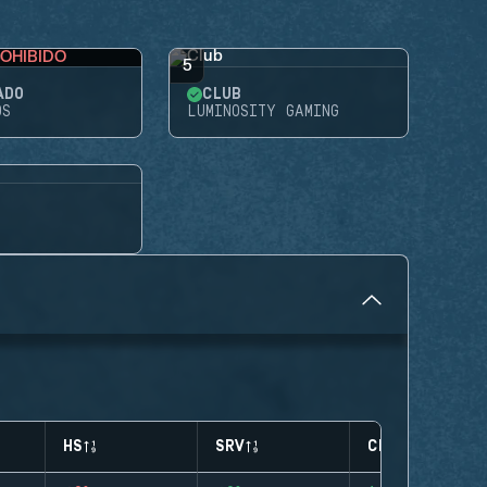
OHIBIDO
5
ADO
CLUB
OS
LUMINOSITY GAMING
HS
SRV
CLUTCHES