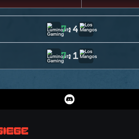
7
:
4
7
:
1