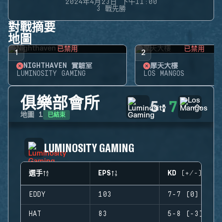
2024年4月23日 下午11:00
3 戰先勝
對戰摘要
地圖
已禁用
已禁用
1
2
NIGHTHAVEN 實驗室
摩天大樓
LUMINOSITY GAMING
LOS MANGOS
俱樂部會所
5
:
7
已結束
地圖
1
LUMINOSITY GAMING
選手
EPS
KD (+/-)
EDDY
103
7-7 (0)
HAT
83
5-8 (-3)