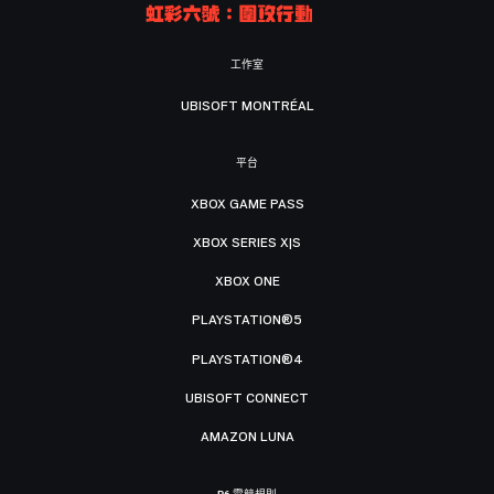
工作室
UBISOFT MONTRÉAL
平台
XBOX GAME PASS
XBOX SERIES X|S
XBOX ONE
PLAYSTATION®5
PLAYSTATION®4
UBISOFT CONNECT
AMAZON LUNA