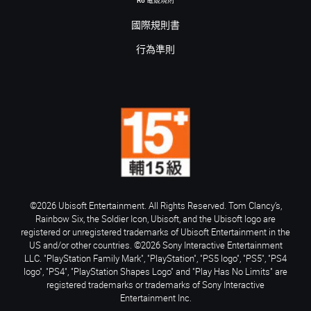
R6 電競規則
國際規則書
行為準則
©2026 Ubisoft Entertainment. All Rights Reserved. Tom Clancy’s,
Rainbow Six, the Soldier Icon, Ubisoft, and the Ubisoft logo are
registered or unregistered trademarks of Ubisoft Entertainment in the
US and/or other countries. ©2026 Sony Interactive Entertainment
LLC. "PlayStation Family Mark", "PlayStation", "PS5 logo", "PS5", "PS4
logo", "PS4", "PlayStation Shapes Logo" and "Play Has No Limits" are
registered trademarks or trademarks of Sony Interactive
Entertainment Inc.