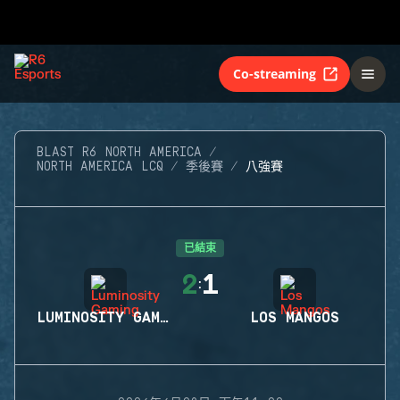
Co-streaming
BLAST R6 NORTH AMERICA
NORTH AMERICA LCQ
季後賽
八強賽
已結束
2
1
:
LUMINOSITY GAMING
LOS MANGOS