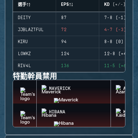
選手
EPS
KD (+/-)
DEITY
87
7-8 (-1)
JJBLAZTFUL
72
4-7 (-3)
KIRU
94
8-8 (0)
LOWKZ
124
12-8 (+4)
RIV4L
136
11-5 (+6)
特勤幹員禁用
MAVERICK
AZAMI
HIBANA
KAID