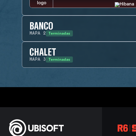
BANCO
Terminadas
MAPA
2
CHALET
Terminadas
MAPA
3