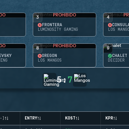
IDO
PROHIBIDO
PR
3
4
FRONTERA
CONSUL
LUMINOSITY GAMING
LOS MANG
IDO
PROHIBIDO
8
9
EVSKY
OREGÓN
CHALET
MING
LOS MANGOS
DECIDER
5
:
7
-)
ENTRY
KOST
KPR