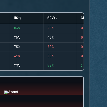
HS
SRV
CLUTCHES
86%
33%
0
75%
42%
0
75%
33%
0
42%
33%
0
73%
58%
1