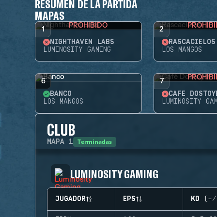
RESUMEN DE LA PARTIDA
MAPAS
PROHIBIDO
PROHIB
1
2
NIGHTHAVEN LABS
RASCACIELOS
LUMINOSITY GAMING
LOS MANGOS
PROHIB
6
7
BANCO
CAFÉ DOSTOY
LOS MANGOS
LUMINOSITY GA
CLUB
Terminadas
MAPA
1
LUMINOSITY GAMING
JUGADOR
EPS
KD (+/