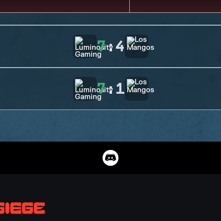
7
:
4
7
:
1