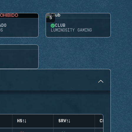
OHIBIDO
5
ADO
CLUB
OS
LUMINOSITY GAMING
HS
SRV
CLUTCHES