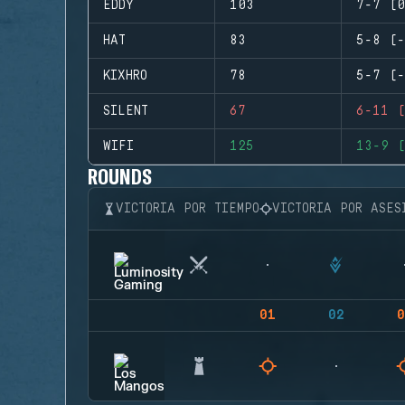
EDDY
103
7-7 (0
HAT
83
5-8 (-
KIXHRO
78
5-7 (-
SILENT
67
6-11 (
WIFI
125
13-9 (
ROUNDS
VICTORIA POR TIEMPO
VICTORIA POR ASES
01
02
0