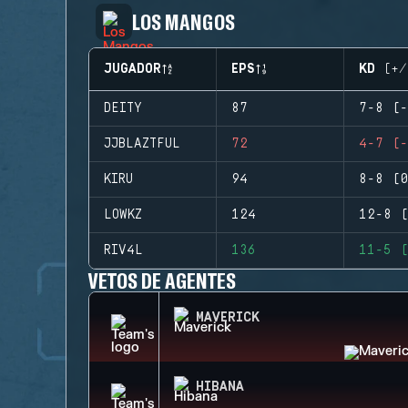
LOS MANGOS
JUGADOR
EPS
KD (+/
DEITY
87
7-8 (-
JJBLAZTFUL
72
4-7 (-
KIRU
94
8-8 (0
LOWKZ
124
12-8 (
RIV4L
136
11-5 (
VETOS DE AGENTES
MAVERICK
HIBANA