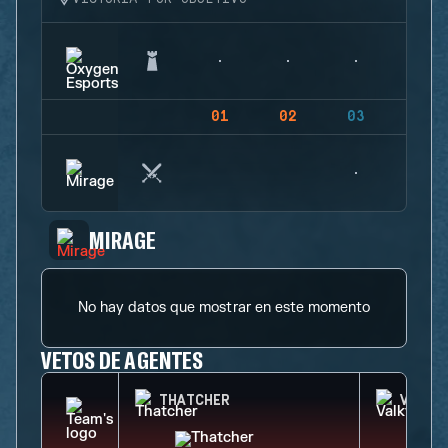
01
02
03
04
MIRAGE
No hay datos que mostrar en este momento
VETOS DE AGENTES
THATCHER
VALKY