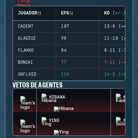
JUGADOR
EPS
KD (+/-)
CADENT
107
12-8 (+4)
GLADIUZ
98
11-10 (+1)
FLAKKO
84
8-11 (-3)
BONSAI
77
7-11 (-4)
UNFLXED
130
16-8 (+8)
VETOS DE AGENTES
HIBANA
KAID
YING
SOLIS