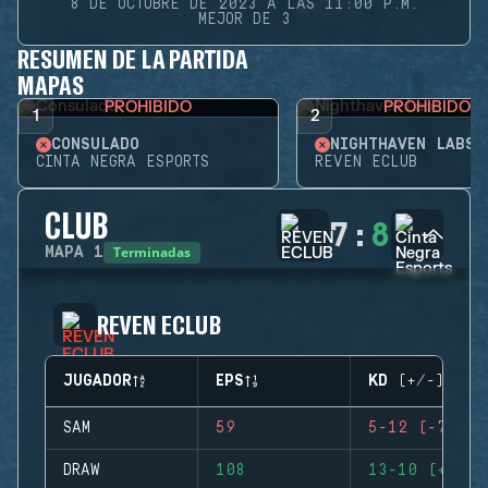
8 DE OCTUBRE DE 2023 A LAS 11:00 P.M.
MEJOR DE 3
RESUMEN DE LA PARTIDA
MAPAS
PROHIBIDO
PROHIBIDO
1
2
CONSULADO
NIGHTHAVEN LABS
CINTA NEGRA ESPORTS
REVEN ECLUB
CLUB
7
:
8
Terminadas
MAPA
1
REVEN ECLUB
JUGADOR
EPS
KD (+/-)
SAM
59
5-12 (-7)
DRAW
108
13-10 (+3)