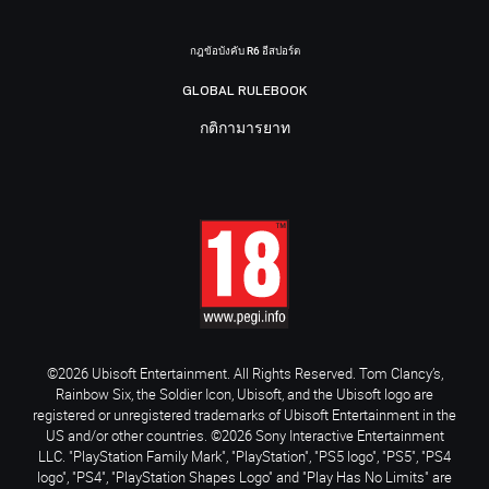
กฎข้อบังคับ R6 อีสปอร์ต
GLOBAL RULEBOOK
กติกามารยาท
©2026 Ubisoft Entertainment. All Rights Reserved. Tom Clancy’s,
Rainbow Six, the Soldier Icon, Ubisoft, and the Ubisoft logo are
registered or unregistered trademarks of Ubisoft Entertainment in the
US and/or other countries. ©2026 Sony Interactive Entertainment
LLC. "PlayStation Family Mark", "PlayStation", "PS5 logo", "PS5", "PS4
logo", "PS4", "PlayStation Shapes Logo" and "Play Has No Limits" are