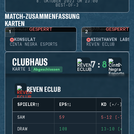
8. OKTOBER 2023 UM 23:00
BEST-OF-3
MATCH-ZUSAMMENFASSUNG
KARTEN
GESPERRT
GESPERRT
1
2
KONSULAT
NIGHTHAVEN LABS
CINTA NEGRA ESPORTS
REVEN ECLUB
CLUBHAUS
7
:
8
Abgeschlossen
KARTE
1
REVEN ECLUB
SPIELER
EPS
KD (+/-)
SAM
59
5-12 (-7)
DRAW
108
13-10 (+3)