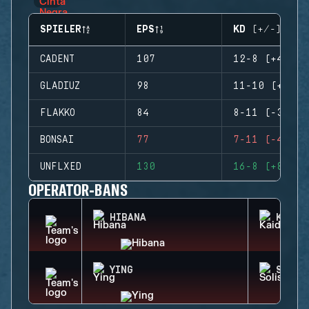
SPIELER
EPS
KD (+/-)
CADENT
107
12-8 (+4)
GLADIUZ
98
11-10 (+1)
FLAKKO
84
8-11 (-3)
BONSAI
77
7-11 (-4)
UNFLXED
130
16-8 (+8)
OPERATOR-BANS
HIBANA
KAID
YING
SOLIS