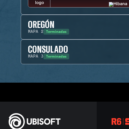
OREGÓN
Terminadas
MAPA
2
CONSULADO
Terminadas
MAPA
3