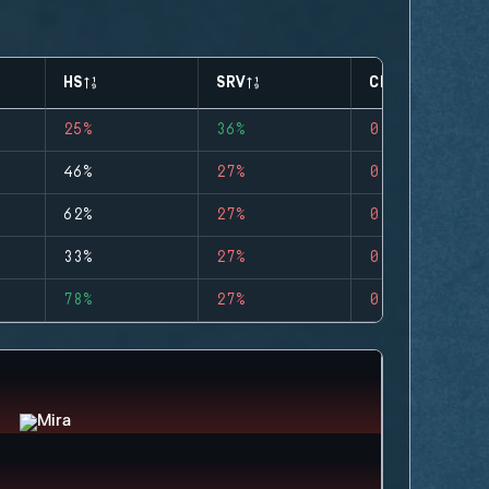
HS
SRV
CLUTCHES
25%
36%
0
46%
27%
0
62%
27%
0
33%
27%
0
78%
27%
0