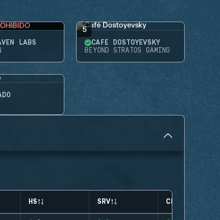
OHIBIDO
5
AVEN LABS
CAFÉ DOSTOYEVSKY
N
BEYOND STRATOS GAMING
ADO
HS
SRV
CLUTCHES