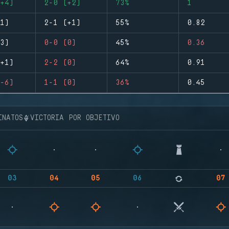
+4)
2-0 (+2)
73%
1
1)
2-1 (+1)
55%
0.82
3)
0-0 (0)
45%
0.36
+1)
2-2 (0)
64%
0.91
-6)
1-1 (0)
36%
0.45
INATOS
VICTORIA POR OBJETIVO
03
04
05
06
07