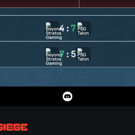
4
:
7
7
:
5