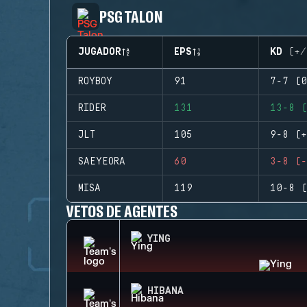
PSG TALON
JUGADOR
EPS
KD (+/
ROYBOY
91
7-7 (0
RIDER
131
13-8 (
JLT
105
9-8 (+
SAEYEORA
60
3-8 (-
MISA
119
10-8 (
VETOS DE AGENTES
YING
HIBANA