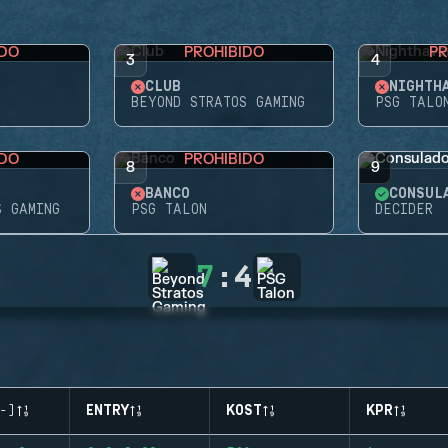
IDO
PROHIBIDO
PR
3
4
CLUB
NIGHTH
BEYOND STRATOS GAMING
PSG TALO
IDO
PROHIBIDO
8
9
BANCO
CONSUL
S GAMING
PSG TALON
DECIDER
7
:
4
-)
ENTRY
KOST
KPR