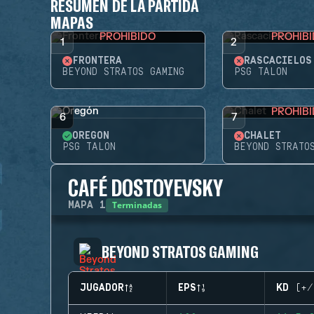
RESUMEN DE LA PARTIDA
MAPAS
PROHIBIDO
PROHIB
1
2
FRONTERA
RASCACIELOS
BEYOND STRATOS GAMING
PSG TALON
PROHIB
6
7
OREGÓN
CHALET
PSG TALON
BEYOND STRATO
CAFÉ DOSTOYEVSKY
Terminadas
MAPA
1
BEYOND STRATOS GAMING
JUGADOR
EPS
KD (+/