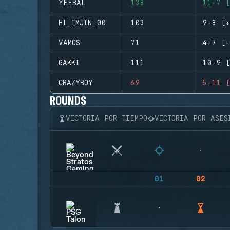
YEEBAL
138
11-7 (
HI_IMJIN_00
103
9-8 (+
VAMOS
71
4-7 (-
GAKKI
111
10-9 (
CRAZYBOY
69
5-11 (
ROUNDS
VICTORIA POR TIEMPO
VICTORIA POR ASES
01
02