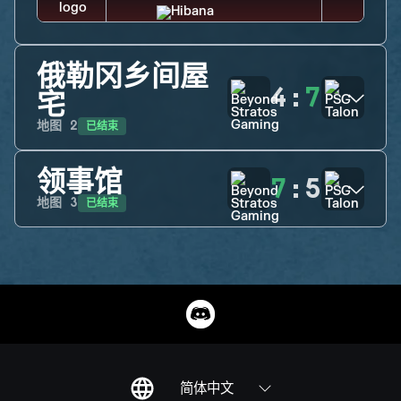
俄勒冈乡间屋
4
:
7
宅
已结束
地图
2
领事馆
7
:
5
已结束
地图
3
简体中文