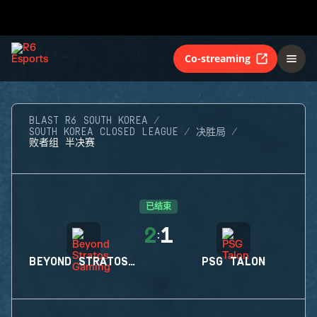
Co-streaming
BLAST R6 SOUTH KOREA
SOUTH KOREA CLOSED LEAGUE
决胜局
败者组 半决赛
已结束
2
1
:
BEYOND STRATOS GAMING
PSG TALON