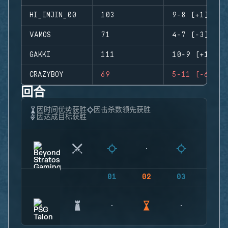
HI_IMJIN_00
103
9-8 (+1)
VAMOS
71
4-7 (-3)
GAKKI
111
10-9 (+1)
CRAZYBOY
69
5-11 (-6)
回合
因时间优势获胜
因击杀数领先获胜
因达成目标获胜
01
02
03
04