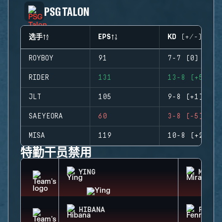
PSG TALON
选手
EPS
KD (+/-)
ROYBOY
91
7-7 (0)
RIDER
131
13-8 (+5)
JLT
105
9-8 (+1)
SAEYEORA
60
3-8 (-5)
MISA
119
10-8 (+2)
特勤干员禁用
YING
MIRA
HIBANA
FENRI