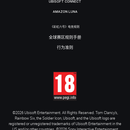
UBISOFT CONNECT
AMAZON LUNA
《彩虹六号》电竞规则
全球赛区规则手册
行为准则
©2026 Ubisoft Entertainment. All Rights Reserved. Tom Clancy’s,
Rainbow Six, the Soldier Icon, Ubisoft, and the Ubisoft logo are
registered or unregistered trademarks of Ubisoft Entertainment in the
US and/or other countries. ©2026 Sony Interactive Entertainment