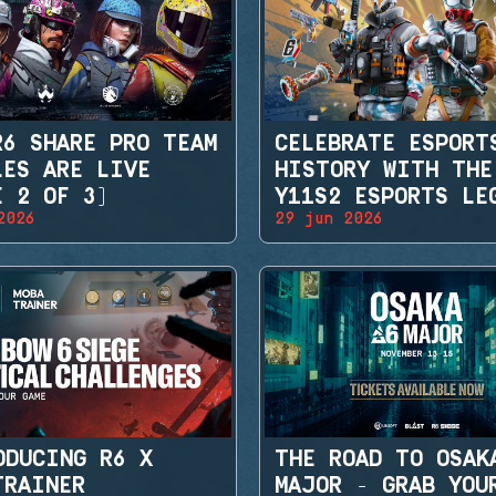
R6 SHARE PRO TEAM
CELEBRATE ESPORT
LES ARE LIVE
HISTORY WITH THE
E 2 OF 3)
Y11S2 ESPORTS LE
2026
29 jun 2026
SETS
ODUCING R6 X
THE ROAD TO OSAK
TRAINER
MAJOR - GRAB YOU