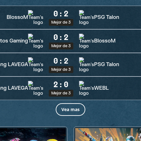
0
:
2
BlossoM
PSG Talon
Mejor de 3
0
:
2
atos Gaming
BlossoM
Mejor de 3
0
:
2
ng LAVEGA
PSG Talon
Mejor de 3
2
:
0
ng LAVEGA
WEBL
Mejor de 3
Vea mas