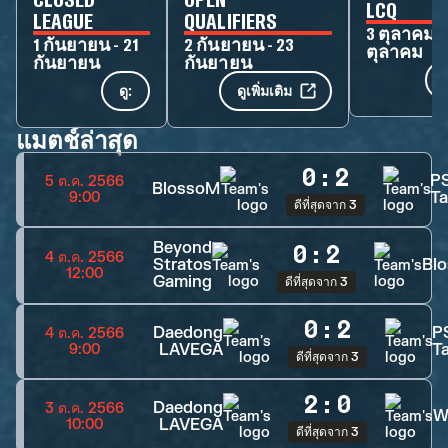
LCQ
LEAGUE
QUALIFIERS
3 ตุลาคม -
1 กันยายน - 21
2 กันยายน - 23
ตุลาคม
กันยายน
กันยายน
ด
ดู:
ดูเพิ่มเติม
แมตช์ล่าสุด
0
:
2
P
5 ต.ค. 2566
BlossoM
Ta
9:00
ดีที่สุดจาก 3
Beyond
0
:
2
4 ต.ค. 2566
Stratos
Bl
12:00
Gaming
ดีที่สุดจาก 3
0
:
2
Daedong
P
4 ต.ค. 2566
LAVEGA
T
9:00
ดีที่สุดจาก 3
2
:
0
Daedong
3 ต.ค. 2566
W
LAVEGA
10:00
ดีที่สุดจาก 3