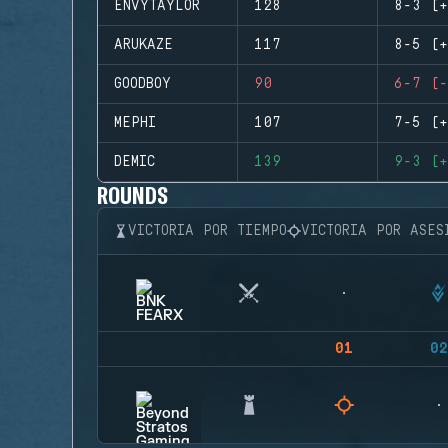
ENVYTAYLOR
128
8-3 (+
ARUKAZE
117
8-5 (+
GOODBOY
90
6-7 (-
MEPHI
107
7-5 (+
DEMIC
139
9-3 (+
ROUNDS
VICTORIA POR TIEMPO
VICTORIA POR ASES
01
02