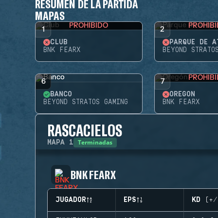
RESUMEN DE LA PARTIDA
MAPAS
PROHIBIDO
PROHIB
1
2
CLUB
BNK FEARX
BEYOND STRATO
PROHIB
6
7
BANCO
OREGÓN
BEYOND STRATOS GAMING
BNK FEARX
RASCACIELOS
Terminadas
MAPA
1
BNK FEARX
JUGADOR
EPS
KD (+/