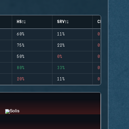
HS
SRV
CLUTCHES
60%
11%
0
75%
22%
0
50%
0%
0
80%
33%
0
20%
11%
0