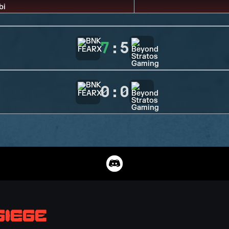
7
:
5
0
:
0