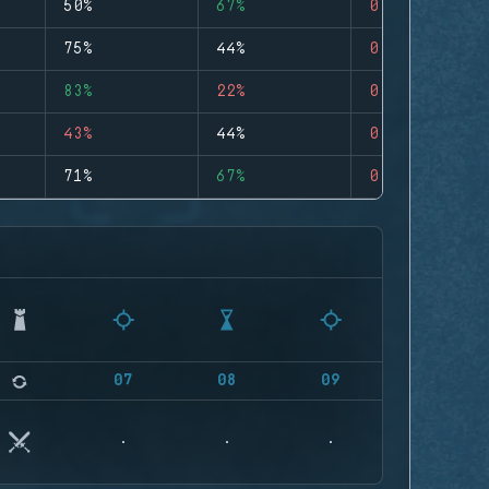
50%
67%
0
75%
44%
0
83%
22%
0
43%
44%
0
71%
67%
0
07
08
09