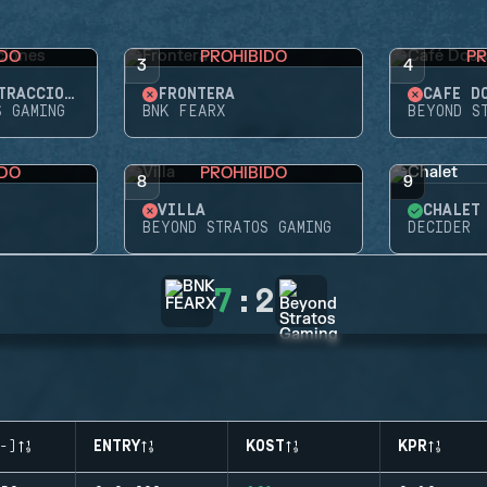
IDO
PROHIBIDO
PR
3
4
PARQUE DE ATRACCIONES
FRONTERA
CAFÉ D
S GAMING
BNK FEARX
BEYOND S
IDO
PROHIBIDO
8
9
VILLA
CHALET
BEYOND STRATOS GAMING
DECIDER
7
:
2
-)
ENTRY
KOST
KPR