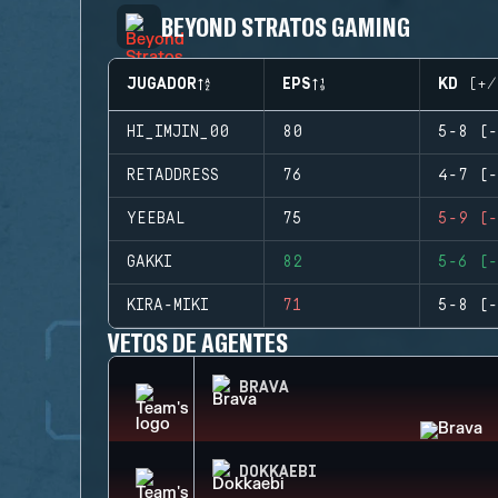
BEYOND STRATOS GAMING
JUGADOR
EPS
KD (+/
HI_IMJIN_00
80
5-8 (-
RETADDRESS
76
4-7 (-
YEEBAL
75
5-9 (-
GAKKI
82
5-6 (-
KIRA-MIKI
71
5-8 (-
VETOS DE AGENTES
BRAVA
DOKKAEBI