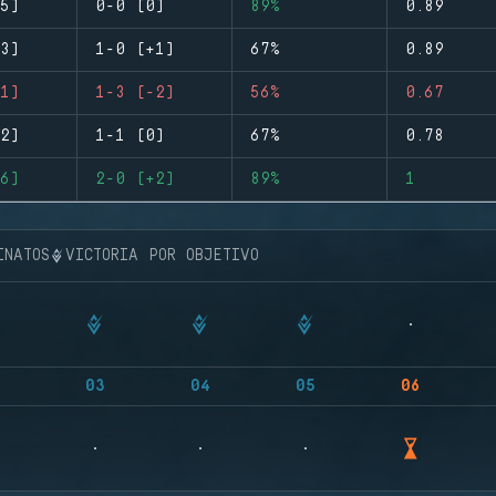
5)
0-0 (0)
89%
0.89
3)
1-0 (+1)
67%
0.89
1)
1-3 (-2)
56%
0.67
2)
1-1 (0)
67%
0.78
6)
2-0 (+2)
89%
1
INATOS
VICTORIA POR OBJETIVO
03
04
05
06