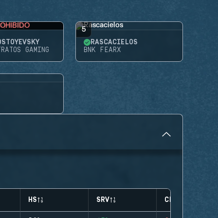
OHIBIDO
5
OSTOYEVSKY
RASCACIELOS
TRATOS GAMING
BNK FEARX
HS
SRV
CLUTCHES