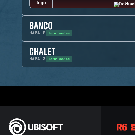
BANCO
Terminadas
MAPA
2
CHALET
Terminadas
MAPA
3