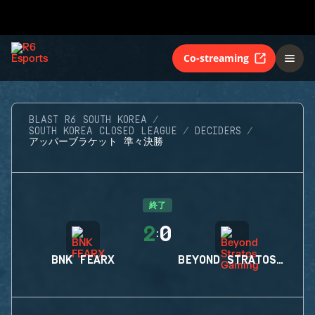
Co-streaming
BLAST R6 SOUTH KOREA
SOUTH KOREA CLOSED LEAGUE
DECIDERS
アッパーブラケット 準々決勝
終了
2
0
:
BNK FEARX
BEYOND STRATOS GAMING