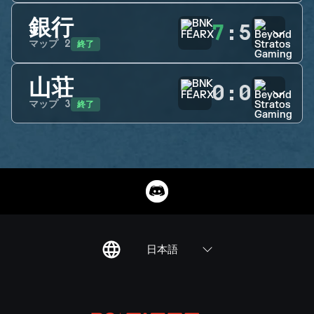
銀行
7
:
5
終了
マップ
2
山荘
0
:
0
終了
マップ
3
日本語