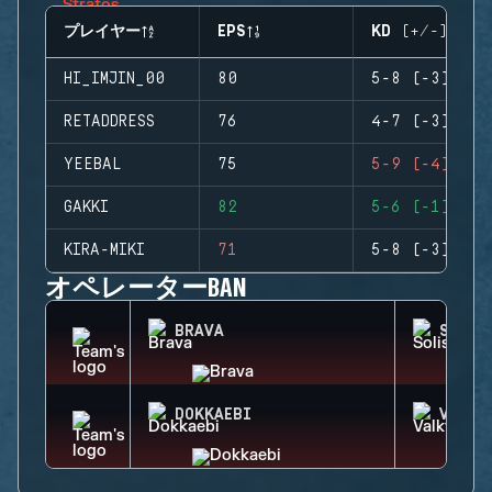
プレイヤー
EPS
KD (+/-)
HI_IMJIN_00
80
5-8 (-3)
RETADDRESS
76
4-7 (-3)
YEEBAL
75
5-9 (-4)
GAKKI
82
5-6 (-1)
KIRA-MIKI
71
5-8 (-3)
オペレーターBAN
BRAVA
SOLIS
DOKKAEBI
VALKY