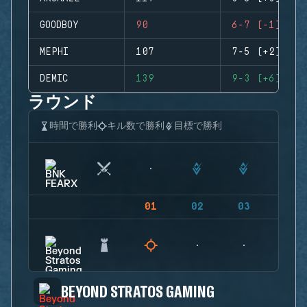
GOODBOY
90
6-7 (-1)
MEPHI
107
7-5 (+2)
DEMIC
139
9-3 (+6)
ラウンド
時間で勝利
キル数で勝利
目標で勝利
01
02
03
04
BEYOND STRATOS GAMING