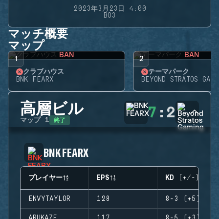
2023年3月23日 4:00
BO3
マッチ概要
マップ
BAN
BAN
1
2
クラブハウス
テーマパーク
BNK FEARX
BEYOND STRATOS GAMI
高層ビル
7
:
2
終了
マップ
1
BNK FEARX
プレイヤー
EPS
KD (+/-)
ENVYTAYLOR
128
8-3 (+5)
ARUKAZE
117
8-5 (+3)