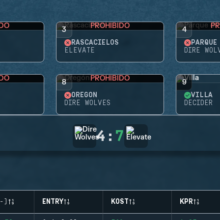
IDO
PROHIBIDO
PR
3
4
RASCACIELOS
ELEVATE
DIRE WOL
IDO
PROHIBIDO
8
9
OREGÓN
VILLA
DIRE WOLVES
DECIDER
4
:
7
-)
ENTRY
KOST
KPR