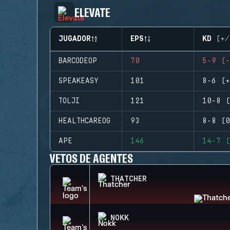
ELEVATE
JUGADOR
EPS
KD (+/
BARCODEOP
70
5-9 (-
SPEAKEASY
101
8-6 (+
TOLJI
121
10-8 (
HEALTHCAREOG
93
8-8 (0
APE
146
14-7 (
VETOS DE AGENTES
THATCHER
NOKK