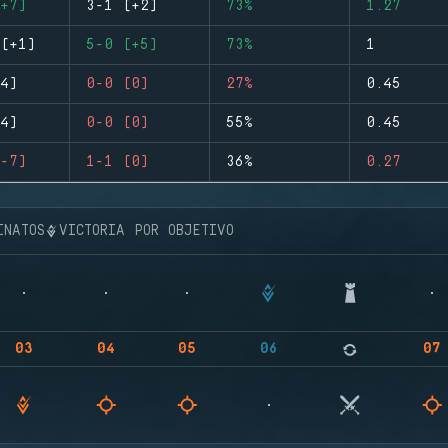
+7)
3-1 (+2)
73%
1.27
(+1)
5-0 (+5)
73%
1
4)
0-0 (0)
27%
0.45
4)
0-0 (0)
55%
0.45
-7)
1-1 (0)
36%
0.27
INATOS
VICTORIA POR OBJETIVO
03
04
05
06
07