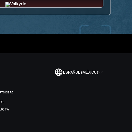
ESPAÑOL (MÉXICO)
RTS DE R6
ES
DUCTA