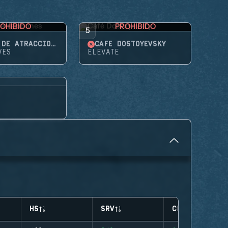
OHIBIDO
PROHIBIDO
5
PARQUE DE ATRACCIONES
CAFÉ DOSTOYEVSKY
VES
ELEVATE
HS
SRV
CLUTCHES