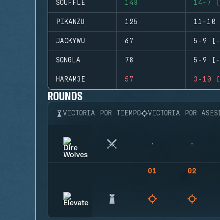
SOUFFLE
148
14-7 (
PIKANZU
125
11-10 
JACKYWU
67
5-9 (-
SONGLA
78
5-9 (-
HARAM3E
57
3-10 (
ROUNDS
VICTORIA POR TIEMPO
VICTORIA POR ASES
01
02