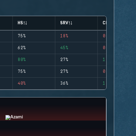
HS
SRV
CLUTCHES
75%
18%
0
62%
45%
0
80%
27%
1
75%
27%
0
40%
36%
1