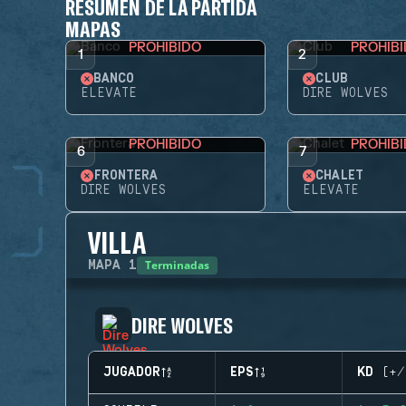
RESUMEN DE LA PARTIDA
MAPAS
PROHIBIDO
PROHIB
1
2
BANCO
CLUB
ELEVATE
DIRE WOLVES
PROHIBIDO
PROHIB
6
7
FRONTERA
CHALET
DIRE WOLVES
ELEVATE
VILLA
Terminadas
MAPA
1
DIRE WOLVES
JUGADOR
EPS
KD (+/