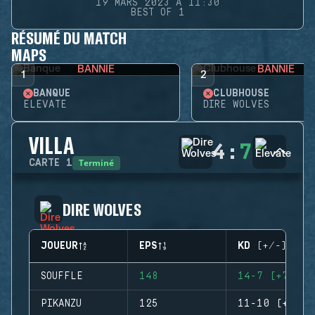
19 MARS 2023 À 11:30
BEST OF 1
RÉSUMÉ DU MATCH
MAPS
BANNIE
BANNIE
1
2
BANQUE
CLUBHOUSE
ELEVATE
DIRE WOLVES
VILLA
4
:
7
Terminé
CARTE
1
DIRE WOLVES
JOUEUR
EPS
KD (+/-)
SOUFFLE
148
14-7 (+7)
PIKANZU
125
11-10 (+1)