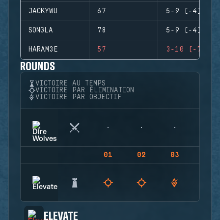
JACKYWU
67
5-9 (-4)
SONGLA
78
5-9 (-4)
HARAM3E
57
3-10 (-7)
ROUNDS
VICTOIRE AU TEMPS
VICTOIRE PAR ÉLIMINATION
VICTOIRE PAR OBJECTIF
01
02
03
04
ELEVATE