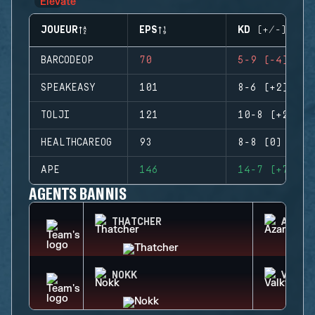
JOUEUR
EPS
KD (+/-)
BARCODEOP
70
5-9 (-4)
SPEAKEASY
101
8-6 (+2)
TOLJI
121
10-8 (+2)
HEALTHCAREOG
93
8-8 (0)
APE
146
14-7 (+7)
AGENTS BANNIS
THATCHER
AZAMI
NOKK
VALKY