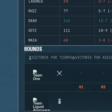
LAGONIS
60
2-7 (-
RHZZ
77
5-7 (-
DASH
141
12-7 (
DOTZ
111
10-9 (
MAIA
60
3-8 (-
ROUNDS
VICTORIA POR TIEMPO
VICTORIA POR ASES
01
02