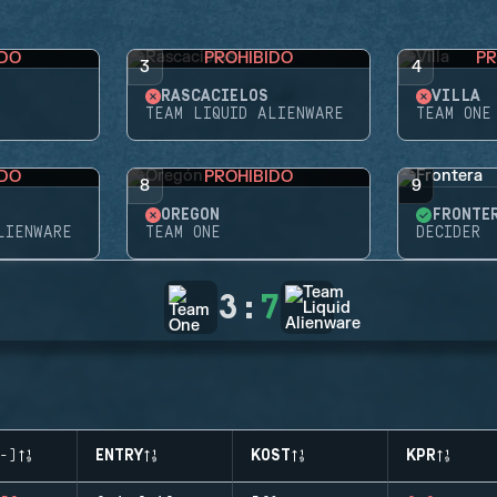
IDO
PROHIBIDO
PR
3
4
RASCACIELOS
VILLA
TEAM LIQUID ALIENWARE
TEAM ONE
IDO
PROHIBIDO
8
9
OREGÓN
FRONTE
LIENWARE
TEAM ONE
DECIDER
3
:
7
-)
ENTRY
KOST
KPR