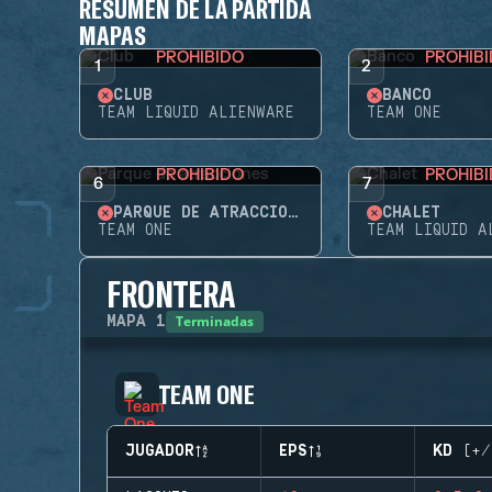
RESUMEN DE LA PARTIDA
MAPAS
PROHIBIDO
PROHIB
1
2
CLUB
BANCO
TEAM LIQUID ALIENWARE
TEAM ONE
PROHIBIDO
PROHIB
6
7
PARQUE DE ATRACCIONES
CHALET
TEAM ONE
TEAM LIQUID A
FRONTERA
Terminadas
MAPA
1
TEAM ONE
JUGADOR
EPS
KD (+/