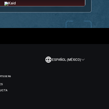
ESPAÑOL (MÉXICO)
RTS DE R6
ES
DUCTA