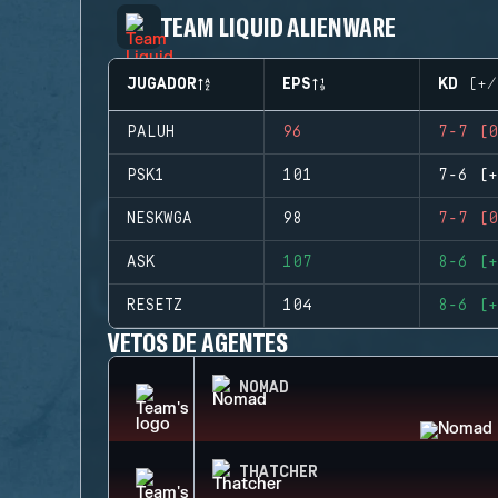
TEAM LIQUID ALIENWARE
JUGADOR
EPS
KD (+/
PALUH
96
7-7 (0
PSK1
101
7-6 (+
NESKWGA
98
7-7 (0
ASK
107
8-6 (+
RESETZ
104
8-6 (+
VETOS DE AGENTES
NOMAD
THATCHER