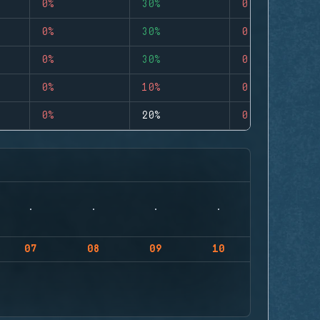
0%
30%
0
0%
30%
0
0%
30%
0
0%
10%
0
0%
20%
0
07
08
09
10