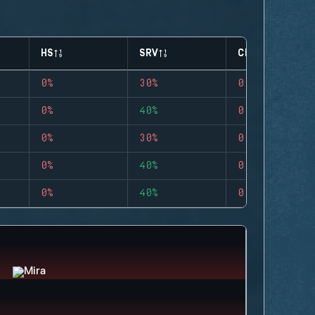
HS
SRV
CLUTCHES
0%
30%
0
0%
40%
0
0%
30%
0
0%
40%
0
0%
40%
0