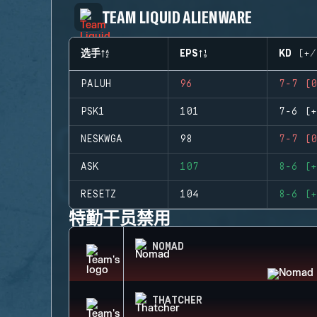
TEAM LIQUID ALIENWARE
选手
EPS
KD (+/
PALUH
96
7-7 (0
PSK1
101
7-6 (+
NESKWGA
98
7-7 (0
ASK
107
8-6 (+
RESETZ
104
8-6 (+
特勤干员禁用
NOMAD
THATCHER