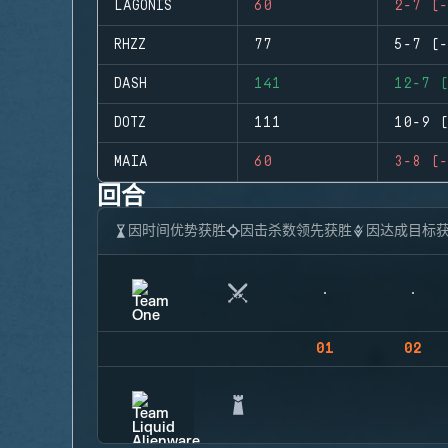
LAGONIS
60
2-7 (-
RHZZ
77
5-7 (-
DASH
141
12-7 (
DOTZ
111
10-9 (
MAIA
60
3-8 (-
回合
因时间优势获胜
因击杀数领先获胜
因达成目标
01
02