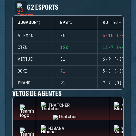
G2 ESPORTS
JUGADOR
EPS
KD (+/-)
ALEM4O
80
6-10 (-4)
CTZN
120
11-7 (+4)
VIRTUE
81
6-9 (-3)
DOKI
71
5-8 (-3)
PRANO
91
7-7 (0)
VETOS DE AGENTES
THATCHER
MIRA
HIBANA
WAMAI