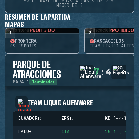
20 DE MAYO DE 2022 A LAS 2:00 P.M.
MEJOR DE 3
RESUMEN DE LA PARTIDA
MAPAS
PROHIBIDO
PROHIBIDO
1
2
FRONTERA
RASCACIELOS
G2 ESPORTS
TEAM LIQUID ALIENW
PARQUE DE
7
:
4
ATRACCIONES
Terminadas
MAPA
1
TEAM LIQUID ALIENWARE
JUGADOR
EPS
KD (+/-)
PALUH
116
10-6 (+4)