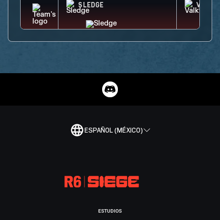
SLEDGE
VALKY
ESPAÑOL (MÉXICO)
ESTUDIOS