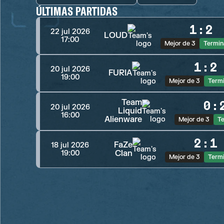
ÚLTIMAS PARTIDAS
1
:
2
22 jul 2026
LOUD
17:00
Mejor de 3
Termin
1
:
2
20 jul 2026
FURIA
19:00
Mejor de 3
Term
Team
0
:
20 jul 2026
Liquid
16:00
Alienware
Mejor de 3
T
2
:
1
FaZe
18 jul 2026
Clan
19:00
Mejor de 3
Term