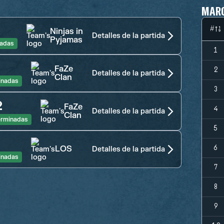
MAR
#
Ninjas in
Detalles de la partida
Pyjamas
adas
1
FaZe
2
Detalles de la partida
Clan
inadas
3
2
FaZe
4
Detalles de la partida
Clan
erminadas
5
LOS
6
Detalles de la partida
inadas
7
8
9