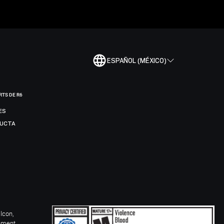
ESPAÑOL (MÉXICO)
RTS DE R6
ES
DUCTA
Icon,
inment