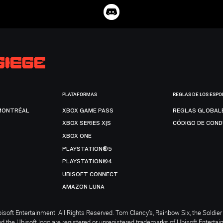
PLATAFORMAS
REGLAS DE LOS ESPO
MONTRÉAL
XBOX GAME PASS
REGLAS GLOBAL
XBOX SERIES X|S
CÓDIGO DE CON
XBOX ONE
PLAYSTATION®5
PLAYSTATION®4
UBISOFT CONNECT
AMAZON LUNA
soft Entertainment. All Rights Reserved. Tom Clancy’s, Rainbow Six, the Soldier 
nd the Ubisoft logo are registered or unregistered trademarks of Ubisoft Enterta