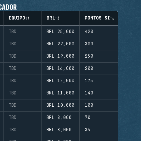
CADOR
EQUIPO
BRL
PONTOS SI
TBD
BRL 25,000
420
TBD
BRL 22,000
300
TBD
BRL 19,000
250
TBD
BRL 16,000
200
TBD
BRL 13,000
175
TBD
BRL 11,000
140
TBD
BRL 10,000
100
TBD
BRL 8,000
70
TBD
BRL 8,000
35