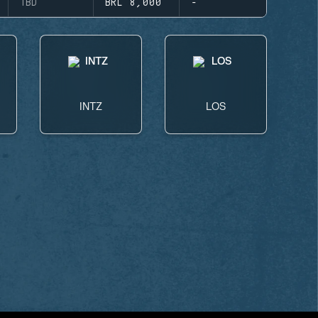
TBD
BRL 8,000
-
INTZ
LOS