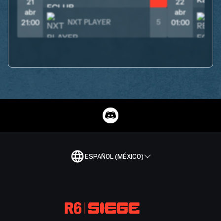
21
22
abr
abr
NXT PLAYER
5
21:00
01:00
ESPAÑOL (MÉXICO)