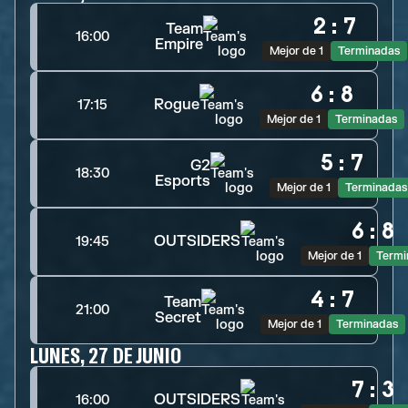
2
:
7
Team
16:00
Empire
Mejor de 1
Terminadas
6
:
8
Rogue
17:15
Mejor de 1
Terminadas
5
:
7
G2
18:30
Esports
Mejor de 1
Terminadas
6
:
8
OUTSIDERS
19:45
Mejor de 1
Termi
4
:
7
Team
21:00
Secret
Mejor de 1
Terminadas
LUNES, 27 DE JUNIO
7
:
3
OUTSIDERS
16:00