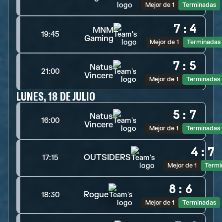
Mejor de 1
Terminadas
7
:
4
MNM
19:45
Gaming
Mejor de 1
Terminadas
7
:
5
Natus
21:00
Vincere
Mejor de 1
Terminadas
LUNES, 18 DE JULIO
5
:
7
Natus
16:00
Vincere
Mejor de 1
Terminadas
4
:
7
OUTSIDERS
17:15
Mejor de 1
Termi
8
:
6
Rogue
18:30
Mejor de 1
Terminadas