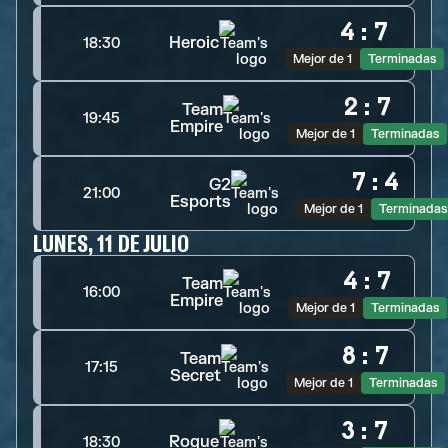
4
:
7
Heroic
18:30
Mejor de 1
Terminadas
2
:
7
Team
19:45
Empire
Mejor de 1
Terminadas
7
:
4
G2
21:00
Esports
Mejor de 1
Terminadas
LUNES, 11 DE JULIO
4
:
7
Team
16:00
Empire
Mejor de 1
Terminadas
8
:
7
Team
17:15
Secret
Mejor de 1
Terminadas
3
:
7
Rogue
18:30