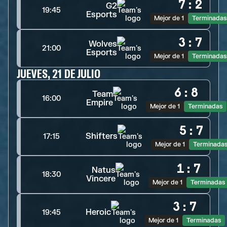
7
:
2
G2
19:45
Esports
Mejor de 1
Terminadas
3
:
7
Wolves
21:00
Esports
Mejor de 1
Terminadas
JUEVES, 21 DE JULIO
6
:
8
Team
16:00
Empire
Mejor de 1
Terminadas
5
:
7
Shifters
17:15
Mejor de 1
Terminada
1
:
7
Natus
18:30
Vincere
Mejor de 1
Terminadas
3
:
7
Heroic
19:45
Mejor de 1
Terminadas