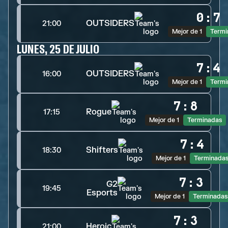
0
:
7
OUTSIDERS
21:00
Mejor de 1
Termi
LUNES, 25 DE JULIO
7
:
4
OUTSIDERS
16:00
Mejor de 1
Termi
7
:
8
Rogue
17:15
Mejor de 1
Terminadas
7
:
4
Shifters
18:30
Mejor de 1
Terminada
7
:
3
G2
19:45
Esports
Mejor de 1
Terminadas
7
:
3
Heroic
21:00