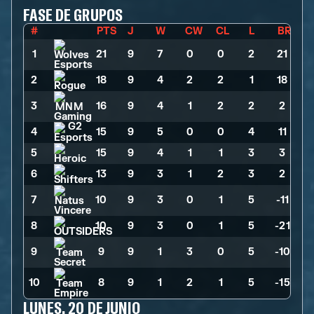
FASE DE GRUPOS
#
PTS
J
W
CW
CL
L
BR
1
21
>
9
>
7
>
0
>
0
>
2
>
21
2
18
>
9
>
4
>
2
>
2
>
1
>
18
3
16
>
9
>
4
>
1
>
2
>
2
>
2
4
15
>
9
>
5
>
0
>
0
>
4
>
11
5
15
>
9
>
4
>
1
>
1
>
3
>
3
6
13
>
9
>
3
>
1
>
2
>
3
>
2
7
10
>
9
>
3
>
0
>
1
>
5
>
-11
8
10
>
9
>
3
>
0
>
1
>
5
>
-21
9
9
>
9
>
1
>
3
>
0
>
5
>
-10
10
8
>
9
>
1
>
2
>
1
>
5
>
-15
LUNES, 20 DE JUNIO