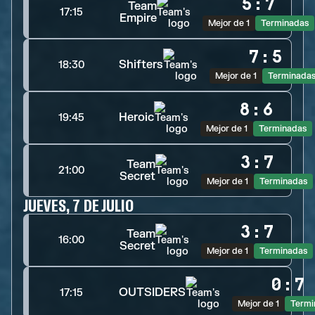
5
:
7
Team
17:15
Empire
Mejor de 1
Terminadas
7
:
5
Shifters
18:30
Mejor de 1
Terminada
8
:
6
Heroic
19:45
Mejor de 1
Terminadas
3
:
7
Team
21:00
Secret
Mejor de 1
Terminadas
JUEVES, 7 DE JULIO
3
:
7
Team
16:00
Secret
Mejor de 1
Terminadas
0
:
7
OUTSIDERS
17:15
Mejor de 1
Termi