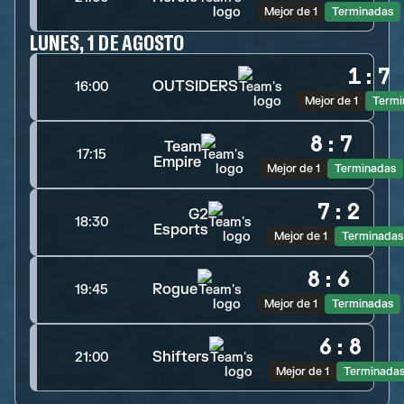
Mejor de 1
Terminadas
LUNES, 1 DE AGOSTO
1
:
7
OUTSIDERS
16:00
Mejor de 1
Termi
8
:
7
Team
17:15
Empire
Mejor de 1
Terminadas
7
:
2
G2
18:30
Esports
Mejor de 1
Terminadas
8
:
6
Rogue
19:45
Mejor de 1
Terminadas
6
:
8
Shifters
21:00
Mejor de 1
Terminada