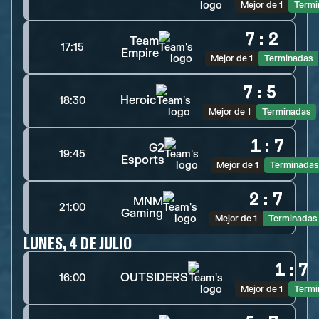
Mejor de 1
Termi
7
:
2
Team
17:15
Empire
Mejor de 1
Terminadas
7
:
5
Heroic
18:30
Mejor de 1
Terminadas
1
:
7
G2
19:45
Esports
Mejor de 1
Terminadas
2
:
7
MNM
21:00
Gaming
Mejor de 1
Terminadas
LUNES, 4 DE JULIO
1
:
7
OUTSIDERS
16:00
Mejor de 1
Termi