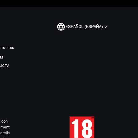
ESPAÑOL (ESPAÑA)
RTS DE R6
ES
DUCTA
Icon,
inment
Family