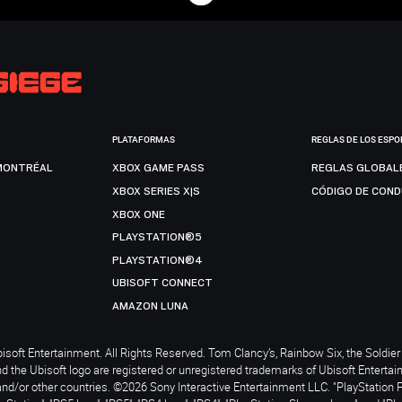
PLATAFORMAS
REGLAS DE LOS ESPO
MONTRÉAL
XBOX GAME PASS
REGLAS GLOBAL
XBOX SERIES X|S
CÓDIGO DE CON
XBOX ONE
PLAYSTATION®5
PLAYSTATION®4
UBISOFT CONNECT
AMAZON LUNA
soft Entertainment. All Rights Reserved. Tom Clancy’s, Rainbow Six, the Soldier 
nd the Ubisoft logo are registered or unregistered trademarks of Ubisoft Enterta
and/or other countries. ©2026 Sony Interactive Entertainment LLC. "PlayStation 