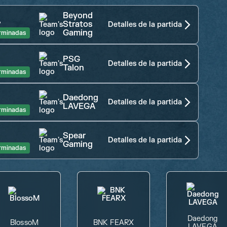
Beyond
1
Stratos
Detalles de la partida
Gaming
rminadas
0
PSG
Detalles de la partida
Talon
rminadas
2
Daedong
Detalles de la partida
LAVEGA
rminadas
0
Spear
Detalles de la partida
Gaming
rminadas
Daedong
BlossoM
BNK FEARX
LAVEGA