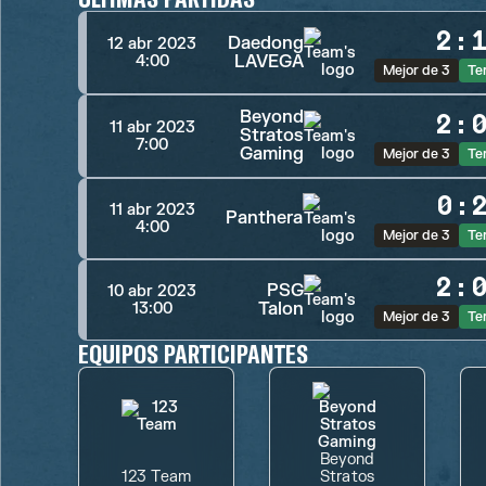
2
:
Daedong
12 abr 2023
LAVEGA
4:00
Mejor de 3
Te
Beyond
2
:
11 abr 2023
Stratos
7:00
Gaming
Mejor de 3
Te
0
:
11 abr 2023
Panthera
4:00
Mejor de 3
Te
2
:
PSG
10 abr 2023
Talon
13:00
Mejor de 3
Te
EQUIPOS PARTICIPANTES
Beyond
123 Team
Stratos