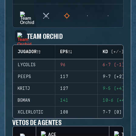
TEAM ORCHID
JUGADOR
EPS
KD (+/-)
LYCOLIS
96
6-7 (-1)
PEEPS
117
9-7 (+2)
KRITJ
127
9-5 (+4)
BGMAN
141
10-6 (+4)
XCLERLOTIC
108
7-7 (0)
VETOS DE AGENTES
ACE
THERM