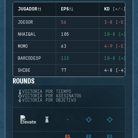
JUGADOR
EPS
KD (+/-)
JOEGOR
56
3-8 (-5)
NHAIQAL
105
10-8 (+2)
MOMO
63
4-9 (-5)
BARCODEOP
115
10-8 (+2)
SHIBE
77
4-8 (-4)
ROUNDS
VICTORIA POR TIEMPO
VICTORIA POR ASESINATOS
VICTORIA POR OBJETIVO
01
02
03
04