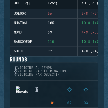
JOUEUR
EPS
KD (+/-)
JOEGOR
56
3-8 (-5)
NHAIQAL
105
10-8 (+2)
MOMO
63
4-9 (-5)
BARCODEOP
115
10-8 (+2)
SHIBE
77
4-8 (-4)
ROUNDS
VICTOIRE AU TEMPS
VICTOIRE PAR ÉLIMINATION
VICTOIRE PAR OBJECTIF
01
02
03
04