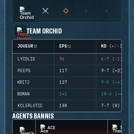
TEAM ORCHID
JOUEUR
EPS
KD (+/-)
LYCOLIS
96
6-7 (-1)
PEEPS
117
9-7 (+2)
KRITJ
127
9-5 (+4)
BGMAN
141
10-6 (+4)
XCLERLOTIC
108
7-7 (0)
AGENTS BANNIS
ACE
THERM