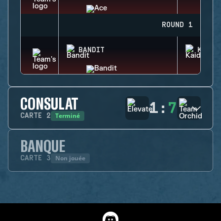
ROUND 1
BANDIT
KAID
CONSULAT
1
:
7
Terminé
CARTE
2
BANQUE
Non jouée
CARTE
3