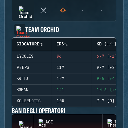
TEAM ORCHID
GIOCATORE
EPS
KD (+/-)
LYCOLIS
96
6-7 (-1)
PEEPS
117
9-7 (+2)
KRITJ
127
9-5 (+4)
BGMAN
141
10-6 (+4)
XCLERLOTIC
108
7-7 (0)
BAN DEGLI OPERATORI
ACE
THERM