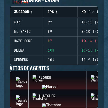
JUGADOR
EPS
KD (+/-)
KURT
97
11-11 (0)
EL_BARTO
89
8-10 (-2)
HAZELDORF
87
10-14 (-4)
DELBA
108
13-10 (+3)
GERDEUS
104
11-9 (+2)
VETOS DE AGENTES
FLORES
WAMAI
THATCHER
MIRA