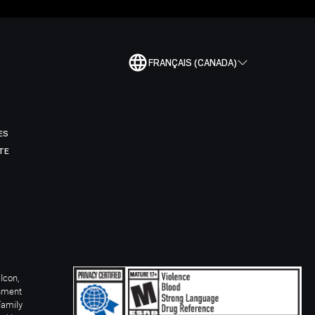
FRANÇAIS (CANADA)
ES
TE
Icon,
inment
Family