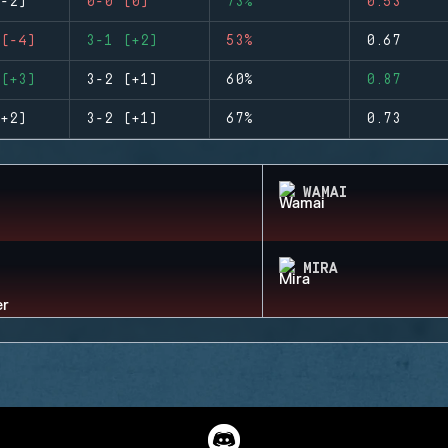
-2)
0-0 (0)
73%
0.53
(-4)
3-1 (+2)
53%
0.67
(+3)
3-2 (+1)
60%
0.87
+2)
3-2 (+1)
67%
0.73
WAMAI
MIRA