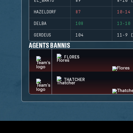
EL_BARTO
89
8-10 (
HAZELDORF
87
10-14 
DELBA
108
13-10 
GERDEUS
104
11-9 (
AGENTS BANNIS
FLORES
THATCHER