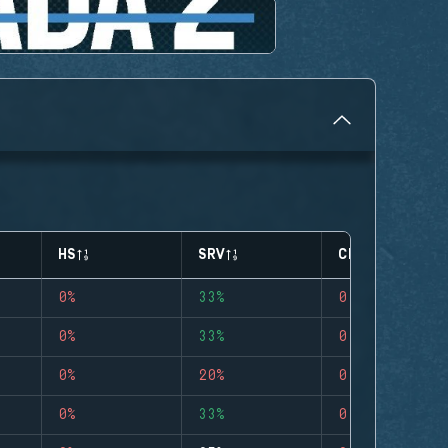
HS
SRV
CLUTCHES
0%
33%
0
0%
33%
0
0%
20%
0
0%
33%
0