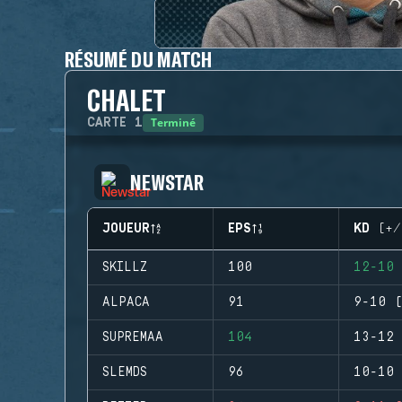
RÉSUMÉ DU MATCH
CHALET
Terminé
CARTE
1
NEWSTAR
JOUEUR
EPS
KD (+/
SKILLZ
100
12-10 
ALPACA
91
9-10 (
SUPREMAA
104
13-12 
SLEMDS
96
10-10 