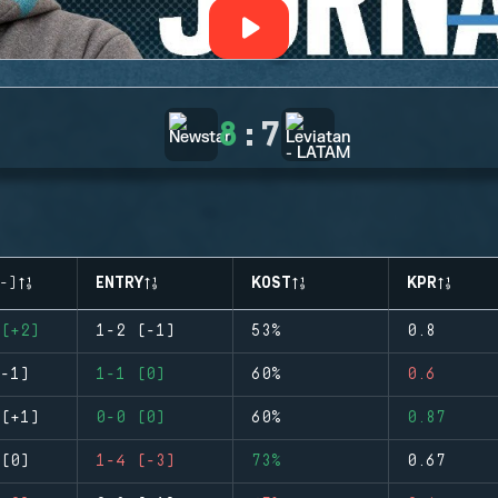
8
:
7
-)
ENTRY
KOST
KPR
(+2)
1-2 (-1)
53%
0.8
-1)
1-1 (0)
60%
0.6
(+1)
0-0 (0)
60%
0.87
(0)
1-4 (-3)
73%
0.67