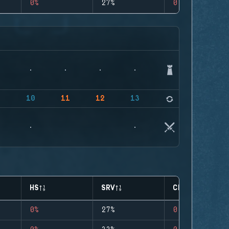
0%
27%
0
9
10
11
12
13
14
HS
SRV
CLUTCHES
0%
27%
0