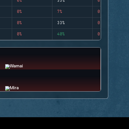
0%
33%
0
0%
7%
0
0%
33%
0
0%
40%
0