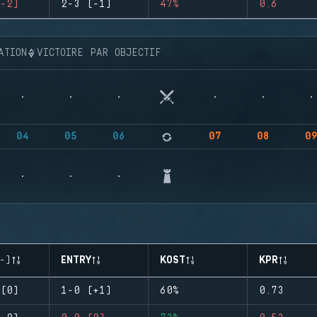
-2)
2-3 (-1)
47%
0.6
ATION
VICTOIRE PAR OBJECTIF
04
05
06
07
08
0
-)
ENTRY
KOST
KPR
(0)
1-0 (+1)
60%
0.73