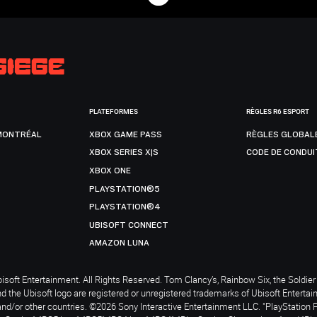
PLATEFORMES
RÈGLES R6 ESPORT
MONTRÉAL
XBOX GAME PASS
RÈGLES GLOBAL
XBOX SERIES X|S
CODE DE CONDUI
XBOX ONE
PLAYSTATION®5
PLAYSTATION®4
UBISOFT CONNECT
AMAZON LUNA
soft Entertainment. All Rights Reserved. Tom Clancy’s, Rainbow Six, the Soldier 
nd the Ubisoft logo are registered or unregistered trademarks of Ubisoft Enterta
and/or other countries. ©2026 Sony Interactive Entertainment LLC. "PlayStation 