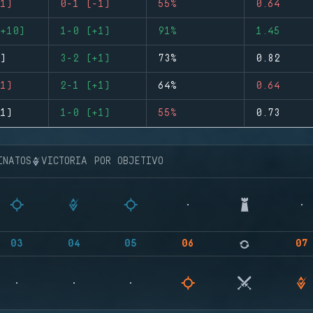
1)
0-1 (-1)
55%
0.64
+10)
1-0 (+1)
91%
1.45
)
3-2 (+1)
73%
0.82
1)
2-1 (+1)
64%
0.64
1)
1-0 (+1)
55%
0.73
INATOS
VICTORIA POR OBJETIVO
03
04
05
06
07