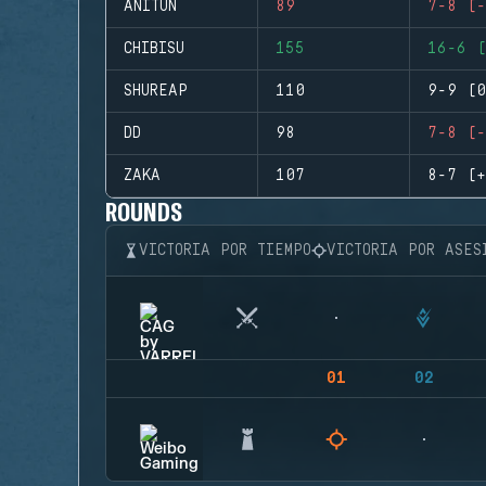
ANITUN
89
7-8 (-
CHIBISU
155
16-6 (
SHUREAP
110
9-9 (0
DD
98
7-8 (-
ZAKA
107
8-7 (+
ROUNDS
VICTORIA POR TIEMPO
VICTORIA POR ASES
01
02