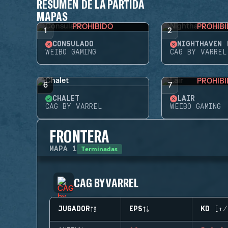
RESUMEN DE LA PARTIDA
MAPAS
PROHIBIDO
PROHIB
1
2
CONSULADO
NIGHTHAVEN 
WEIBO GAMING
CAG BY VARREL
PROHIB
6
7
CHALET
LAIR
CAG BY VARREL
WEIBO GAMING
FRONTERA
Terminadas
MAPA
1
CAG BY VARREL
JUGADOR
EPS
KD (+/