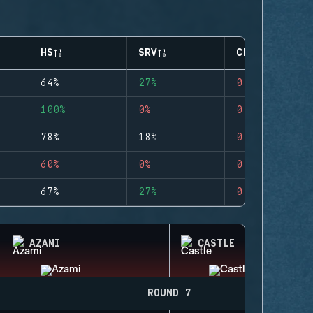
HS
SRV
CLUTCHES
64%
27%
0
100%
0%
0
78%
18%
0
60%
0%
0
67%
27%
0
AZAMI
CASTLE
ROUND 7