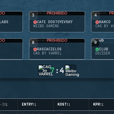
IDO
PROHIBIDO
PR
3
4
LABS
CAFÉ DOSTOYEVSKY
BANCO
WEIBO GAMING
CAG BY V
IDO
PROHIBIDO
8
9
RASCACIELOS
CLUB
CAG BY VARREL
DECIDER
7
:
4
-)
ENTRY
KOST
KPR