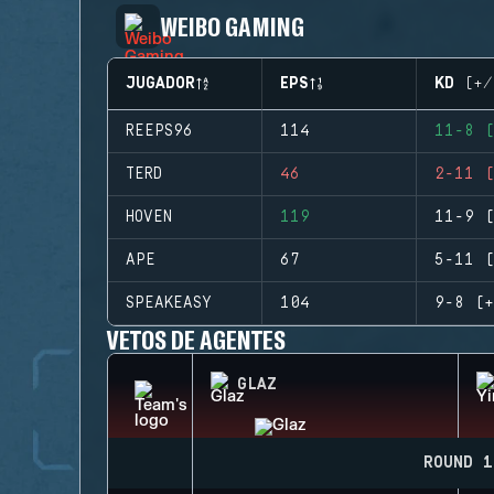
WEIBO GAMING
JUGADOR
EPS
KD (+/
REEPS96
114
11-8 (
TERD
46
2-11 (
HOVEN
119
11-9 (
APE
67
5-11 (
SPEAKEASY
104
9-8 (+
VETOS DE AGENTES
GLAZ
ROUND 1