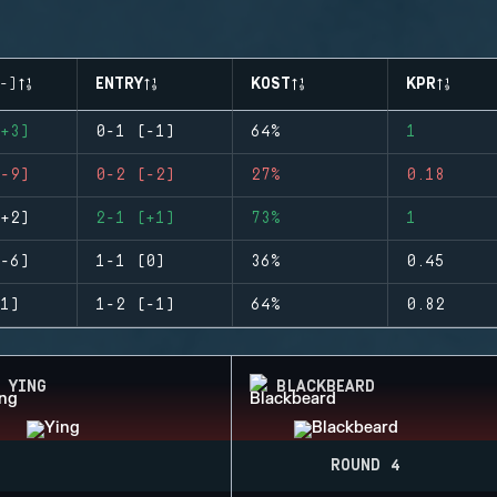
-)
ENTRY
KOST
KPR
+3)
0-1 (-1)
64%
1
-9)
0-2 (-2)
27%
0.18
+2)
2-1 (+1)
73%
1
-6)
1-1 (0)
36%
0.45
1)
1-2 (-1)
64%
0.82
YING
BLACKBEARD
ROUND 4