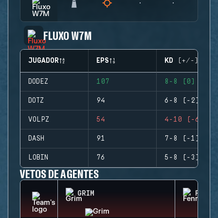
FLUXO W7M
JUGADOR
EPS
KD (+/-)
DODEZ
107
8-8 (0)
DOTZ
94
6-8 (-2)
VOLPZ
54
4-10 (-6)
DASH
91
7-8 (-1)
LOBIN
76
5-8 (-3)
VETOS DE AGENTES
GRIM
FENRI