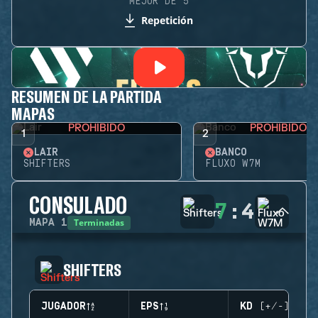
MEJOR DE 5
Repetición
RESUMEN DE LA PARTIDA
MAPAS
PROHIBIDO
PROHIBIDO
1
2
LAIR
BANCO
SHIFTERS
FLUXO W7M
CONSULADO
7
:
4
Terminadas
MAPA
1
SHIFTERS
JUGADOR
EPS
KD (+/-)