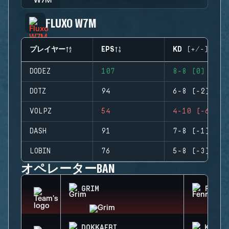
FLUXO W7M
プレイヤー
EPS
KD (+/-)
DODEZ
107
8-8 (0)
DOTZ
94
6-8 (-2)
VOLPZ
54
4-10 (-6)
DASH
91
7-8 (-1)
LOBIN
76
5-8 (-3)
オペレーターBAN
GRIM
FENRI
DOKKAEBI
KAPKA