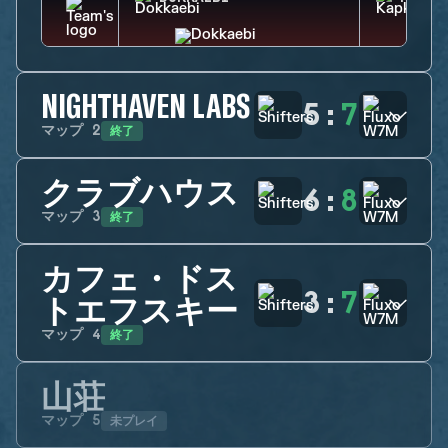
NIGHTHAVEN LABS
5
:
7
終了
マップ
2
クラブハウス
6
:
8
終了
マップ
3
カフェ・ドス
3
:
7
トエフスキー
終了
マップ
4
山荘
未プレイ
マップ
5