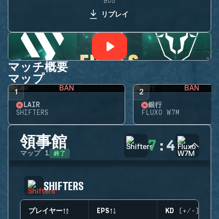
BO5
リプレイ
マッチ概要
マップ
BAN
BAN
1
2
LAIR
銀行
SHIFTERS
FLUXO W7M
領事館
7
:
4
終了
マップ
1
SHIFTERS
プレイヤー
EPS
KD (+/-)