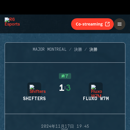
Co-streaming
MAJOR MONTREAL
決勝
決勝
終了
1
3
:
SHIFTERS
FLUXO W7M
2024年11月17日 19:45