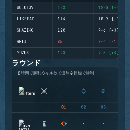
SOLOTOV
123
12-8 (+4)
LIKEFAC
114
10-7 (+3)
SHAIIKO
120
9-6 (+3)
BRID
85
3-4 (-1)
YUZUS
123
9-5 (+4)
ラウンド
時間で勝利
キル数で勝利
目標で勝利
01
02
03
04