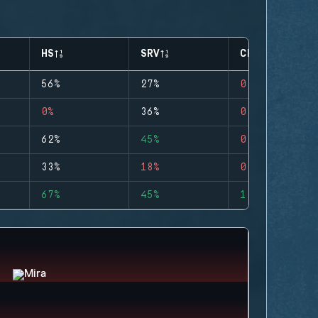
HS
SRV
CLUTCHES
56%
27%
0
0%
36%
0
62%
45%
0
33%
18%
0
67%
45%
1