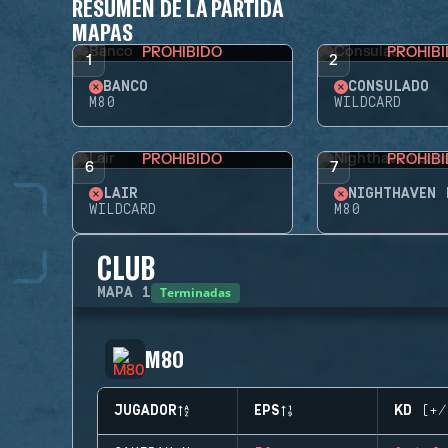
RESUMEN DE LA PARTIDA
MAPAS
PROHIBIDO
PROHIB
1
2
BANCO
CONSULADO
M80
WILDCARD
PROHIBIDO
PROHIB
6
7
LAIR
NIGHTHAVEN 
WILDCARD
M80
CLUB
Terminadas
MAPA
1
M80
JUGADOR
EPS
KD (+/