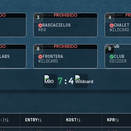
IDO
PROHIBIDO
PR
3
4
RASCACIELOS
CHALET
M80
WILDCARD
IDO
PROHIBIDO
8
9
LABS
FRONTERA
CLUB
WILDCARD
DECIDER
7
:
4
-)
ENTRY
KOST
KPR