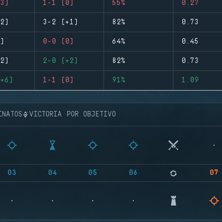
3)
1-1 (0)
55%
0.27
2)
3-2 (+1)
82%
0.73
)
0-0 (0)
64%
0.45
2)
2-0 (+2)
82%
0.73
+6)
1-1 (0)
91%
1.09
INATOS
VICTORIA POR OBJETIVO
03
04
05
06
07