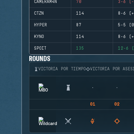
CAMERAM4N
70
3-6 (-
CTZN
114
8-6 (+
HYPER
87
5-5 (0
KYNO
114
8-6 (+
SPOIT
135
12-6 (
ROUNDS
VICTORIA POR TIEMPO
VICTORIA POR ASES
01
02