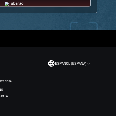
ESPAÑOL (ESPAÑA)
RTS DE R6
ES
DUCTA