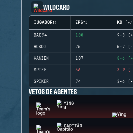
WILDCARD
JUGADOR
EPS
KD (+/
BAE94
108
9-8 (+
BOSCO
75
5-7 (-
KANZEN
107
8-6 (+
SPIFF
66
3-9 (-
SPIKER
74
3-6 (-
VETOS DE AGENTES
YING
CAPITÃO